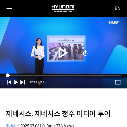
EN
HYUNDAI
영문
MOTOR
전체
사이트
메뉴
GROUP
이동
Current
0:00
/
Duration
2:18
Time
제네시스, 제네시스 청주 미디어 투어
제네시스
2025.07.01
3min
778
Views