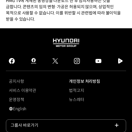
HMG TV에 게재된 동영상을 다운로드 한 후 임의사용하는 것을
금합니다. 콘텐츠의 임의 변형·가공은 허용되지 않으며, 상업적인
목적으로 사용할 수 없습니다. 이를 위반할 시 관련법에 따라 불이익을
받을 수 있습니다.
HYUNDAI
MOTOR
GROUP
facebook
hmg
twitter
instagram
youtube
naver
journal
tv
facebook
공지사항
개인정보 처리방침
서비스 이용약관
법적고지
운영정책
뉴스레터
English
영문 사이트로 이동
그룹사 바로가기