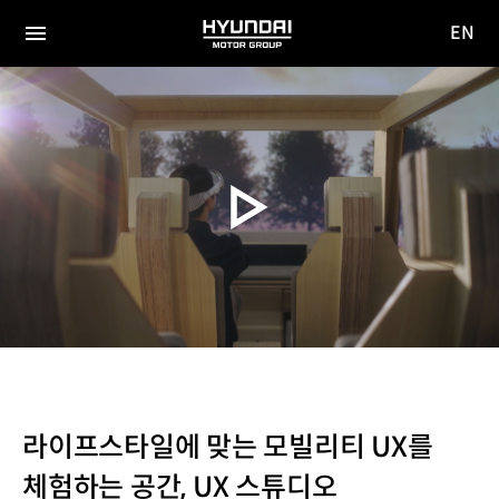
EN
HYUNDAI
영문
MOTOR
전체
사이트
메뉴
GROUP
이동
라이프스타일에 맞는 모빌리티 UX를
체험하는 공간, UX 스튜디오