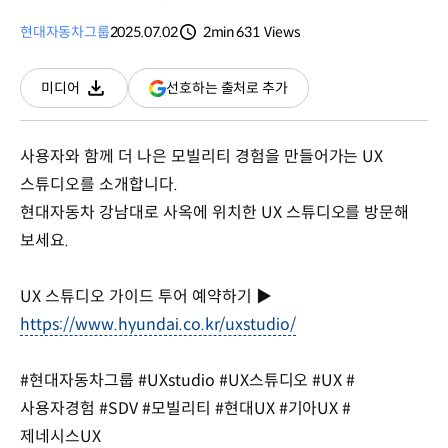
현대자동차그룹
2025.07.02
2min
631
Views
분량
조회수
(새
선호하는 출처로 추가
미디어
다운로드
창
열림)
사용자와 함께 더 나은 모빌리티 경험을 만들어가는 UX
스튜디오를 소개합니다.
현대자동차 강남대로 사옥에 위치한 UX 스튜디오를 방문해
보세요.
UX 스튜디오 가이드 투어 예약하기 ▶
https://www.hyundai.co.kr/uxstudio/
#현대자동차그룹 #UXstudio #UX스튜디오 #UX #
사용자경험 #SDV #모빌리티 #현대UX #기아UX #
제네시스UX