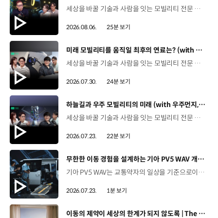
세상을 바꿀 기술과 사람을 잇는 모빌리티 전문 팟캐스트, 현대진행형. 🔊과학커뮤니케이터 이독실, 여도은 앵커‬,그리고 카이스트 김대식 교수와 함께했습니다. 이제는 AI가 물건을 옮기고, 사람을 돕고, 함께 일하는 시대! 스물두 번째 에피소드에서는 몸을 가진 AI, ‘피지컬 AI’를 주제로휴머노이드가 사람을 닮은 이유부터 산업과 일상에 가져올 변화,그리고 현대자동차그룹이 준비하는 피지컬 AI의 미래까지 이야기합니다. 화면 밖을 나와 몸을 갖게 된 AI, 우리의 일상은 어떻게 달라질까요?현대진행형 22편에서 확인해 보세요. 현대진행형 팟빵 ▶현대진행형 애플 팟캐스트 ▶현대진행형 스포티파이 ▶ 00:00 하이라이트00:37 출연진 소개01:00 몸을 가진 AI, 피지컬 AI란?01:31 10년 만에 달라진 휴머노이드 기술02:42 도구로 능력을 확장해 온 인간04:51 인간의 의지까지 확장하는 AI05:30 휴머노이드는 왜 사람을 닮았을까?07:18 휴머노이드 개발에 남은 가장 큰 과제07:31 인간의 손과 다른 아틀라스의 손08:36 피지컬 AI가 가장 먼저 필요한 분야09:32 AI 시대, 노동의 의미는 달라질까?12:13 아직 1%도 시작하지 않은 피지컬 AI16:28 현대자동차그룹이 준비해 온 피지컬 AI17:31 미래 모빌리티는 어떤 모습일까?19:14 현대자동차그룹이 가진 풀스택 경쟁력20:10 피지컬 AI의 성능을 결정하는 모션 데이터22:49 휴머노이드와 함께 일하는 시대23:51 클로징 *본 영상에 포함된 참여자의 의견은 현대자동차그룹의 공식 입장과 다를 수 있습니다. #현대자동차그룹 #현대진행형 #모빌리티팟캐스트 #피지컬AI #휴머노이드 #보스턴다이나믹스 #아틀라스 #미래모빌리티 #모빌리티 #팟캐스트
2026.08.06.
25분 보기
[동영상]
미래 모빌리티를 움직일 최후의 연료는? (with 우주먼지, 항성) | 현대진행형 팟캐스트 EP. 21
세상을 바꿀 기술과 사람을 잇는 모빌리티 전문 팟캐스트, 현대진행형. 🔊 과학커뮤니케이터 이독실, 여도은 앵커,그리고 천문학자 우주먼지, 과학커뮤니케이터 항성과 함께했습니다. 휘발유부터 전기차, 수소전기차, 하이브리드까지미래 모빌리티를 움직일 연료는 무엇일까요? 스물한 번째 에피소드에서는 자동차의 '연료'를 주제로다양한 에너지가 만들어갈 미래 모빌리티 라이프스타일을 이야기합니다. 연료가 바뀌면 자동차도, 우리의 이동 방식도 달라지지 않을까요?현대진행형 21편에서 확인해 보세요. 현대진행형 팟빵▶ 현대진행형 애플 팟캐스트▶현대진행형 스포티파이▶ 00:00 하이라이트00:21 인트로 / 자기소개00:58 자동차의 성격, 무엇으로 결정될까?03:38 연료란, 자동차의 성격을 결정하는 DNA04:24 휘발유는 어떻게 연료 경쟁에서 살아남았을까06:09 휘발유의 과거와 현재, 유연휘발유 속 납성분07:02 지구를 납으로 오염시키던 유연휘발유가 사라진 이유08:47 달리는 전자제품이 된 자동차, SDV 시대로의 전환09:46 '기계공학' 시스템에서 '소프트웨어'로 변화하는 모빌리티11:18 친환경차 시대가 오기까지의 기술적 과제11:43 전기차 배터리가 풀어야 할 숙제12:25 배터리를 관리하는 BMS 기술13:51 수소전기차, 인프라가 먼저일까 수요가 먼저일까?14:23 수소가 청정 연료로 주목받는 이유15:08 우주에서 가장 흔한 원소, 수소 생산과 운송의 현실적인 과제16:49 수소가 필요한 모빌리티는 따로 있다18:21 하이브리드가 대세인 시대, 그 이유는? 19:26 하이브리드는 연료 과도기를 견디게 해주는 기술21:44 전기·수소·하이브리드를 함께 준비하는 멀티 파워트레인 전략이란?23:30 클로징 *본 영상에 포함된 참여자의 의견은 현대자동차그룹의 공식 입장과 다를 수 있습니다. #현대자동차그룹 #현대진행형 #모빌리티팟캐스트 #전기차 #수소전기차 #연료 #에너지 #미래모빌리티 #모빌리티 #팟캐스트
2026.07.30.
24분 보기
[동영상]
하늘길과 우주 모빌리티의 미래 (with 우주먼지, 항성) | 현대진행형 팟캐스트 EP. 20
세상을 바꿀 기술과 사람을 잇는 모빌리티 전문 팟캐스트, 현대진행형. 🔊 과학커뮤니케이터 이독실, 여도은 앵커,그리고 천문학자 우주먼지, 과학커뮤니케이터 항성과 함께했습니다. 우주정거장을 거쳐 뉴욕으로 향하는 미래를 상상해본 적 있나요?스무 번째 에피소드에서는 하늘 위 교통 체계와 이동 수단의 모습,그리고 지상을 넘어 우주로 확장되는 모빌리티의 가능성까지 살펴봅니다. 하늘길이 열리면 우리의 일상은 어떻게 달라질지,현대진행형 20편에서 확인해 보세요. 현대진행형 팟빵▶현대진행형 애플 팟캐스트▶현대진행형 스포티파이▶ 00:00 하이라이트00:24 인트로 / 자기소개00:47 하늘길의 교통은 어떻게 다를까02:33 하늘의 교통 관제 시스템03:10 하늘을 나는 자동차의 모습은?05:10 미래 하늘길의 동력원과 연료06:42 휘발유 대신 항공유가 쓰일 가능성07:18 자동차에서 모빌리티로의 변화08:13 하늘길 시대의 도로와 도시10:02 우주 모빌리티는 어디까지 가능할까12:18 우주를 경험하는 미래12:57 우주로 확장되는 모빌리티13:30 하늘과 우주에서 좋은 차의 기준은?14:54 우주 관광은 누구나 가능할까16:35 현대로템과 한국 우주 산업의 미래18:37 미래 모빌리티가 바꿀 우리의 일상 *본 영상에 포함된 참여자의 의견은 현대자동차그룹의 공식 입장과 다를 수 있습니다. #현대자동차그룹 #현대진행형 #모빌리티팟캐스트 #UAM #스카이모빌리티 #하늘길 #자율주행 #우주 #우주항공 #모빌리티 #팟캐스트
2026.07.23.
22분 보기
[동영상]
무한한 이동 경험을 설계하는 기아 PV5 WAV 개발 스토리 | The Moving Room
기아 PV5 WAV는 교통약자의 일상을 기준으로이동 과정을 다시 설계했습니다. 탑승자의 목적에 맞게 확장되는 모빌리티, PV5 WAV 개발 스토리를 영상으로 확인해 보세요. #현대자동차그룹 #TheMovingRoom #기아 #PV5 #PV5WAV #PBV #목적기반모빌리티
2026.07.23.
1분 보기
[동영상]
이동의 제약이 세상의 한계가 되지 않도록 | The Moving Room