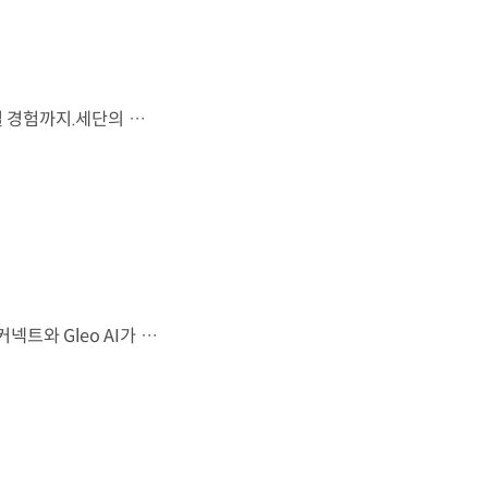
시선을 사로잡는 미래지향적 디자인과 플레오스 커넥트로 완성한 디지털 경험까지.세단의 새로운 기준을 제시하는 디 올 뉴 아반떼를 만나보세요. *본 영상은 AI를 활용해 제작했습니다. #현대자동차 #디올뉴아반떼 #아반떼 #플레오스커넥트 #글레오AI 유튜브 쇼츠 보기
샤크 노즈 형상과 심리스 호라이즌 램프가 완성한 세련된 외관플레오스 커넥트와 Gleo AI가 만드는 스마트한 운전 경험까지. 새롭게 진화한 더 뉴 그랜저를 영상으로 만나보세요. #현대자동차 #더뉴그랜저 #플레오스커넥트 #그랜저 #플래그십세단 #TheNewGrandeur #PleosConnect