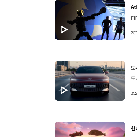
[
At
202
[
도
202
[
현