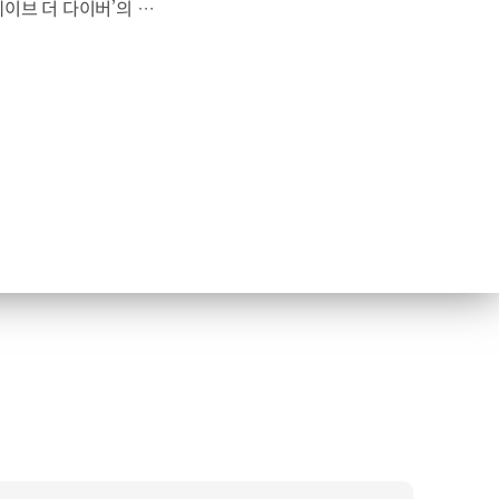
대한민국 최초 BAFTA 게임 어워드의 게임 디자인 부문 수상에 빛나는‘데이브 더 다이버’의 최신 DLC에 포니 픽업이 등장합니다.데이브 더 다이버 - 인 더 정글 속 포니 픽업의 활약을 체험해 보세요. Steam, Nintendo Switch 2 Nintendo Switch, PS5 PS4, Xbox Series X|S, Epic Games Store에서 만나 볼 수 있습니다. #현대자동차 #데이브더다이버 #인더정글 #민트로켓 #게임콜라보 #포니픽업 #포니 유튜브 쇼츠 보기 >