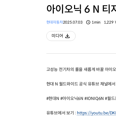
아이오닉 6 N 티저
현대자동차
2025.07.03
1min
1,229
분량
조회수
미디어
다운로드
고성능 전기차의 룰을 새롭게 바꿀 아이오닉
현대 N 월드와이드 공식 유튜브 채널에서
#현대N #아이오닉6N #IONIQ6N #월드프리미
유튜브에서 보기 :
https://youtu.be/