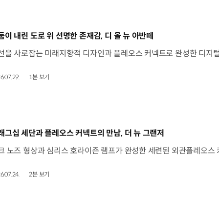
동영상]
둠이 내린 도로 위 선명한 존재감, 디 올 뉴 아반떼
6.07.29.
1분 보기
동영상]
래그십 세단과 플레오스 커넥트의 만남, 더 뉴 그랜저
6.07.24.
2분 보기