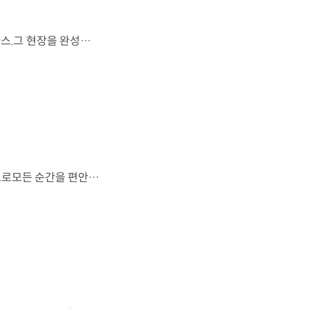
FIFA 월드컵 2026™에서 세계 최초로 라이브 퍼포먼스를 선보인 아틀라스.그 현장을 완성한 시니어 프로그램 매니저 세스 데이비스(Seth Davis)가 전하는 퍼포먼스의 비하인드 스토리를 만나보세요. 인터뷰 전문 보기 ▶ 자세히 보기 ▶ #현대자동차 #보스턴다이나믹스 #아틀라스 #로보틱스 #BostonDynamics #Atlas #Robotics #NextStartsNow
도시의 빛을 지나, 숲의 고요를 따라.세련된 디자인과 정제된 주행 감각으로모든 순간을 편안하게 완성하는 더 뉴 그랜저를 만나보세요. *본 영상은 AI를 활용해 제작했습니다. #현대자동차 #더뉴그랜저 #플래그십세단 #그랜저 #플레오스커넥트