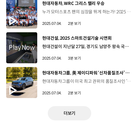
[동영상]
현대자동차, WRC 그리스 랠리 우승
누가 모터스포츠 팬의 심장을 뛰게 하는가! 2025 WRC 시즌 7라운드 그리스 라미아 2025년 6월 26일~29일 (현지시간) 국제자동차연맹 FIA 주관, 세계 최정상급 모터스포츠 대회 WRC 거칠고 험난한 자갈길과 좁은 산악 코스 총 345.76km 건조하고 높은 기온의 날씨로 악명 높은 ‘그리스 랠리’ 현대자동차 월드랠리팀 티에리 누빌, 오트 타낙, 아드리안 포모어 ‘i20 N Rally1’으로 출전 지난해, 같은 대회 우승을 차지했던 오트 타낙 선수 이번 경기에서도 노면 변화에 대한 뛰어난 적응력 발휘 6번째 스테이지부터 선두에 오른 뒤 2위와 격차를 꾸준히 벌려 포디움 정상 등극 안정적인 주행을 선보인 월드랠리팀의 새 얼굴 아드리안 포모어 극한의 조건에서도 돋보인 i20 N Rally1의 퍼포먼스 1위 오트 타낙, 3위 아드리안 포모어 더블 포디움 달성 현재까지 총 50점을 획득하며 ‘현대자동차 월드랠리팀’ 제조사 부문 2위 유지 “모터스포츠 왕좌를 향한 현대자동차의 도전은 계속됩니다~”
2025.07.04.
2분 보기
[동영상]
현대건설, 2025 스마트건설기술 시연회
현대건설이 지난달 27일, 경기도 남양주 왕숙 국도47호선 이설 공사 현장에서 ‘2025 스마트건설기술 시연회’를 개최했습니다. 스마트건설기술 시연회는 현대건설이 국내외 현장에서 축적한 관련 기술들을 소개하고 현장 적용 노하우를 공유하기 위해 2020년부터 시행해온 행사입니다. 현대건설은 이날, 현장에 실제 적용 중인 자동화와 스마트 안전 혁신 기술 25종을 공개하며 건설산업의 미래 청사진을 제시했는데요. 현장 맞춤형 스마트건설 통합관제 플랫폼, 건설 로보틱스 및 스마트 안전/품질, 스마트 토공, 스마트 터널 등 4개 분야의 최신 기술들이 중점적으로 소개됐습니다. 시연회가 열린 남양주 왕숙 국도47호선 현장은 국내 최초로 상하 분리 입체 지하도로를 건설하는 공사인 만큼 다양한 혁신 기술이 적용되고 있는 곳입니다. 먼저, 현대건설은 홍보관에 155인치 대형 디지털 사이니지와 65인치 대형 터치스크린 테이블을 결합한 스마트 대시보드를 설치하고, 6.4km에 달하는 입체 지하도로 전 구간을 통합 모니터링할 수 있는 디지털 트윈 시스템을 시연했습니다. 또한, 웨어러블 로봇 ‘엑스블 숄더’와 물류운송 드론, 안전패트롤 로봇 ‘스팟’ 등 다양한 로보틱스 기술을 체험할 수 있는 부스도 마련했습니다. 터 파기가 진행 중인 외부 시연장에서는 스마트 측량부터 시공 자동화, 스마트 안전관리, 디지털 검측까지 토목공사 전 과정을 아우르는 혁신적인 프로세스를 시연했습니다. 이밖에도, 수직구 구역에서는 스마트 안전관리 기술과 토사 반출 작업에 유용한 크램쉘(Clam Shell) 협착방지 시스템 등 작업자의 안전과 공사 효율성을 높일 수 있는 첨단 기술들이 소개돼 참석자의 관심을 모았습니다. 강용희 전무 / 현대건설 토목사업본부장 건설산업은 인력 부족, 안전 문제, 공사비 급등이라는 세 가지 도전에 직면해 있습니다. 현대건설은 이를 극복할 해법 중 하나로 국내 현장에서는 다양한 스마트건설 기술을 실증하면서 기술 완성도와 현장 적용력을 높이고 있고 해외 직영 현장에서는 국내 협력사들의 기술을 적극적으로 도입하여 상생 협력의 기회를 제공하고 있습니다. 현대건설은 앞으로도 건설산업의 미래 혁신과 신뢰를 확산할 스마트건설 기술을 개발하고 적용, 확대하는데 적극적으로 나설 계획입니다.
2025.07.04.
3분 보기
[동영상]
현대자동차그룹, 美 제이디파워 ‘신차품질조사’ 자동차그룹 2년 연속 1위 달성
현대자동차그룹이 미국 최고 권위의 품질조사인 ‘2025년 신차품질조사(IQS)’에서 자동차그룹 기준 2년 연속 1위를 달성했습니다. 올해로 39회째를 맞는 제이디파워 신차품질조사는 차량 구입 후 3개월 동안 고객이 경험한 품질 불만 사례를 집계해 점수로 환산하는데요. 현대자동차그룹은 글로벌 17개 자동차그룹 중 가장 낮은 평균점수인 종합 결과 178점으로, 지난해에 이어 올해도 신차 품질을 인정받았습니다. 이런 결과는 현대자동차가 최근 출시한 신차에 혁신적인 편의 기능과 차별화된 디자인을 도입하고, 고객 만족을 위한 품질 개선 활동을 지속해 온 덕분입니다. 또한, 일반 브랜드 기준 순위에서는 현대자동차가 173점으로 2위, 기아가 181점으로 6위에 올랐고, 고급 브랜드에서는 제네시스가 3위를 차지했습니다. 차급별 평가에서도 현대자동차 싼타크루즈는 중형 픽업트럭 차급에서, 기아 텔루라이드는 준대형 SUV 차급에서 ‘최우수 품질상’을 수상했습니다. 이어, 신차품질조사 공장 평가에서도 현대자동차 울산5공장과 기아 광주1공장, 기아 멕시코공장이 제조 품질 우수 공장상을 수상하는 영예를 안았습니다.
2025.07.04.
2분 보기
더보기