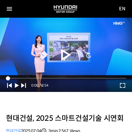
EN
HYUNDAI
영문
MOTOR
전체
사이트
메뉴
GROUP
이동
Current
0:00
/
Duration
2:54
Time
현대건설, 2025 스마트건설기술 시연회
현대건설
2025.07.04
3min
2,567
Views