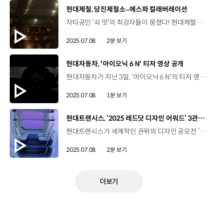
[동영상]
현대제철, 당진제철소–에스파 컬래버레이션
자타공인 ‘쇠 맛’의 최강자들이 뭉쳤다! 현대제철과 에스파의 특급 컬래버레이션 현대제철 당진제철소에서 에스파 뮤직비디오 촬영 강렬한 비트와 일렉트릭 사운드 ‘쇠 맛’으로 글로벌 팬덤을 사로잡은 에스파 지난 6월 27일 신곡 ‘더티 워크(Dirty Work)’ 발매 아는 만큼 보인다! 뮤직비디오 속 당진제철소를 발견하는 재미~ 원료돔, 스크랩 야드장, 거대한 중장비 등 현대제철 당진제철소의 다양한 현장 현대제철과의 ‘쇠 맛’ 협업에 쏟아진 뜨거운 관심 7월 7일 기준, 뮤직비디오 조회수 약 3,340만 회 기록 현대제철 당진제철소를 배경으로 한 쇼츠 영상도 폭발적 인기 “안녕하세요. 에스파입니다.” 윈터 / 에스파이번에 현대제철에서 뮤직비디오 촬영을 진행했는데요. 여러분들의 노고와 열정을 간접적으로나마 느낄 수 있었습니다. 닝닝 / 에스파 올해가 현대제철이 72주년을 맞이한 해라고 들었어요. 진심으로 현대제철의 72주년을 축하드립니다. 대중과 친근한 이미지로 소통해 온 현대제철 게임, 스포츠, 인플루언서 등 다양한 컬래버레이션 진행 “소통을 위한 현대제철의 다양한 시도를 응원합니다~”
2025.07.08.
2분 보기
[동영상]
현대자동차, '아이오닉 6 N' 티저 영상 공개
현대자동차가 지난 3일, '아이오닉 6 N'의 티저 영상을 공개하며 고성능 세단 전기차의 등장을 예고했습니다. 공개된 영상에는 트랙 위를 질주하는 아이오닉 6 N의 실루엣과 낮고 넓은 차체, 그리고 모터스포츠 DNA를 품은 대형 윙 스포일러 등이 담겼는데요. 현대자동차는 티저와 함께 차세대 서스펜션 지오메트리, N e-쉬프트, N 액티브 사운드 플러스, N 드리프트 옵티마이저 등 4가지 핵심기술도 소개했습니다. 현대자동차는 오는 10일, 영국 굿우드 페스티벌 행사 현장에서 ‘아이오닉 6 N’을 최초로 공개하고 글로벌 고성능차 시장에 새로운 패러다임을 제시할 예정입니다.
2025.07.08.
1분 보기
[동영상]
현대트랜시스, ‘2025 레드닷 디자인 어워드’ 3관왕 달성
현대트랜시스가 세계적인 권위의 디자인 공모전 ‘2025 레드닷 디자인 어워드’에서 본상 3개를 수상했습니다. 세계 3대 디자인 공모전 중 하나인 레드닷 디자인 어워드는 디자인의 혁신성과 기능성 등을 평가해 매년 각 분야별 수상작을 선정하는데요. 올해 현대트랜시스는 모듈러 시트와 도심형 에어 모빌리티 캐빈 콘셉트, 리클라인 체어 등이 본상 수상의 영예를 안으며 미래 모빌리티 환경과 공간 활용에 대해 혁신적인 디자인 비전을 제시했습니다. 홍성경 팀장 / 현대트랜시스 시트디자인팀금번 디자인 어워드 수상은 시트의 전문성을 바탕으로 사용자 중심의 끊임없는 노력의 결과가 글로벌 마켓에서 통할 수 있음이 증명되었다고 생각합니다. 디자이너뿐만 아니라 설계자 분들 모두 각자의 자리에서 함께 고민하며 노력한 결과가 수상으로 이어져서 기쁘고요. 앞으로도 사용자 경험을 선도하면서 그룹의 미래 모빌리티 비전을 실현해 가도록 하겠습니다. 현대트랜시스는 앞으로도 독보적인 디자인과 기술력으로 미래 모빌리티 실내 공간의 새로운 경험과 가치를 제공할 예정입니다.
2025.07.08.
2분 보기
더보기