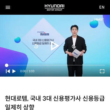
EN
HYUNDAI
영문
MOTOR
전체
사이트
메뉴
GROUP
이동
Current
0:00
/
Duration
1:03
Time
현대로템, 국내 3대 신용평가사 신용등급
일제히 상향