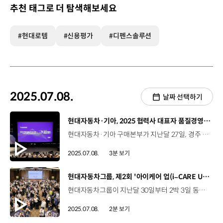
추천 태그로 더 탐색해보세요
#현대로템
#신용평가
#디펜스솔루션
2025.07.08.
날짜 선택하기
[동영상]
현대자동차·기아, 2025 협력사 대표자 품질경영 세미나
현대자동차·기아 구매본부가 지난달 27일, 경주 글로벌상생협력센터에서 품질경영 세미나를 개최했습니다. 현대자동차·기아는 지난 2011년부터 부품품질을 강화하고 품질 업무의 방향성을 공유하기 위해 품질경영 세미나를 진행하고 있는데요, 이번 세미나에는 1차 협력사 대표자와 구매 본부 임직원 등 380여 명이 참석했습니다. 이날 행사에서, 연구개발본부는 협력사 RD역량진단 현황과 향후 협력사 신차개발체계 향상을 위한 지원 방안을 공유하고, 제네시스품질사업부는 품질 강건화 활동과 부품품질 문제 사례를 통한 시사점을 발표했습니다. 또한, 현대고객안전사업부(KASOQA)는 안전품질 조기 센싱부터 개선, 재발 방지까지 일련의 대응활동을 설명했고, 구매본부에서는 협력사 최고 수준의 부품품질을 위한 6대 핵심지표 추진 전략을 공유하며 협력사의 적극적인 참여를 독려했습니다. 특히, 이번 세미나에서는 부품품질 향상과 A/S공급 개선을 주제로 한 패널 토론에 관심이 집중됐는데요. 구매본부 사업부장들과 현대모비스, 협력사 대표자 등이 패널로 참석해 품질의 중요성에 공감하고 소통하는 시간을 가졌습니다. 박찬영 부사장 / 현대자동차·기아 구매본부장현대자동차·기아는 글로벌 톱티어로 도약하겠다는 중장기 전략을 수립중에 있습니다. 하지만, 품질로 1등을 하지 못하면 절대 1등을 할 수 없습니다. 구매본부는 부품품질 개선을 위해서라면 비용, 제도, 인력지원 등 모든 것을 지원하고 협력하겠습니다. 앞으로도 현대자동차그룹은 협력사를 대상으로 부품품질 향상을 위한 각종 세미나를 마련하는 등 다양한 활동을 지속해 나갈 예정입니다.
2025.07.08.
3분 보기
[동영상]
현대자동차그룹, 제2회 '아이케어 업(i–CARE UP) 행사'
현대자동차그룹이 지난달 30일부터 2박 3일 동안, 경기도 양평 블룸비스타 호텔앤콘퍼런스에서 ‘아이케어 업(i-CARE UP)’ 행사를 개최했습니다. 올해로 2회째를 맞는 '아이케어 업'은 학대 피해아동과 학대 행위자를 대면하는 아동보호전문기관 종사자들을 위한 현대자동차그룹의 사회공헌 활동입니다. 올해, 현대자동차그룹은 전국 72개 아동보호전문기관에서 일하는 상담원과 치료사 200여 명을 초청했는데요. 업무교류와 스트레스 관리 프로그램, 힐링 뮤지컬 관람 등 다양한 프로그램을 통해 교류와 힐링의 시간을 가졌습니다. 아울러, 오은영 박사 초청 특강과 아동과 부모 면접 상담기술, 현장 적용 법률 강의 등을 마련해 직무 역량을 강화하는 기회도 제공했습니다. 유예은 상담원 / 전북특별자치도 아동보호전문기관아동보호 전문기관에서 종사하고 있는 상담원들의 웃는 얼굴들을 보니까 저도 덩달아 힐링되고 좋더라고요. 곽의진 팀장 / 전북특별자치도 아동보호전문기관2박 3일 동안 저희에게 힐링에 대한 부분, 역량 강화할 수 있는 프로그램을 제공해 주셔서 재충전할 수 있는 시간이 되었던 것 같습니다. 김진섭 상담원 / 전북 군산시 아동보호전문기관일하면서 솔직히 힘든 순간들도 많이 있었고, 어려운 순간들도 많이 있었는데 더 열심히 일 해보자는 마음을 많이 얻었던 것 같아요. 현대자동차그룹은 심리상담전용 차량 '아이케어 카'를 지원하고, 학대피해아동 쉼터 리모델링 '아이케어 홈' 사업을 진행하는 등 2014년부터 11년째 학대피해아동 지원과 아동학대 예방을 위해 노력해왔습니다. 앞으로도 현대자동차그룹은 더 많은 아이들이 안전한 환경에서 성장할 수 있도록 지속적인 활동을 이어갈 계획입니다.
2025.07.08.
2분 보기