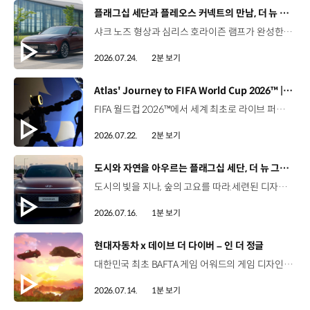
[동영상]
플래그십 세단과 플레오스 커넥트의 만남, 더 뉴 그랜저
샤크 노즈 형상과 심리스 호라이즌 램프가 완성한 세련된 외관플레오스 커넥트와 Gleo AI가 만드는 스마트한 운전 경험까지. 새롭게 진화한 더 뉴 그랜저를 영상으로 만나보세요. #현대자동차 #더뉴그랜저 #플레오스커넥트 #그랜저 #플래그십세단 #TheNewGrandeur #PleosConnect
2026.07.24.
2분 보기
[동영상]
Atlas' Journey to FIFA World Cup 2026™ | 보스턴 다이나믹스
FIFA 월드컵 2026™에서 세계 최초로 라이브 퍼포먼스를 선보인 아틀라스.그 현장을 완성한 시니어 프로그램 매니저 세스 데이비스(Seth Davis)가 전하는 퍼포먼스의 비하인드 스토리를 만나보세요. 인터뷰 전문 보기 ▶ 자세히 보기 ▶ #현대자동차 #보스턴다이나믹스 #아틀라스 #로보틱스 #BostonDynamics #Atlas #Robotics #NextStartsNow
2026.07.22.
2분 보기
[동영상]
도시와 자연을 아우르는 플래그십 세단, 더 뉴 그랜저
도시의 빛을 지나, 숲의 고요를 따라.세련된 디자인과 정제된 주행 감각으로모든 순간을 편안하게 완성하는 더 뉴 그랜저를 만나보세요. *본 영상은 AI를 활용해 제작했습니다. #현대자동차 #더뉴그랜저 #플래그십세단 #그랜저 #플레오스커넥트
2026.07.16.
1분 보기
[동영상]
현대자동차 x 데이브 더 다이버 – 인 더 정글
대한민국 최초 BAFTA 게임 어워드의 게임 디자인 부문 수상에 빛나는‘데이브 더 다이버’의 최신 DLC에 포니 픽업이 등장합니다.데이브 더 다이버 - 인 더 정글 속 포니 픽업의 활약을 체험해 보세요. Steam, Nintendo Switch 2 Nintendo Switch, PS5 PS4, Xbox Series X|S, Epic Games Store에서 만나 볼 수 있습니다. #현대자동차 #데이브더다이버 #인더정글 #민트로켓 #게임콜라보 #포니픽업 #포니 유튜브 쇼츠 보기 >
2026.07.14.
1분 보기