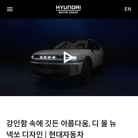
EN
HYUNDAI
영문
MOTOR
전체
사이트
메뉴
GROUP
이동
강인함 속에 깃든 아름다움, 디 올 뉴
넥쏘 디자인 | 현대자동차