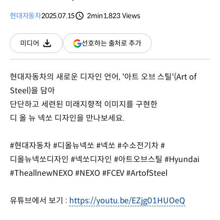
현대자동차
2025.07.15
2min
1,823
Views
분량
조회수
(새
선호하는 출처로 추가
미디어
다운로드
창
열림)
현대자동차의 새로운 디자인 언어, '아트 오브 스틸'(Art of
Steel)을 담아
단단하고 세련된 미래지향적 이미지를 구현한
디 올 뉴 넥쏘 디자인을 만나보세요.
#현대자동차 #디올뉴넥쏘 #넥쏘 #수소전기차 #
디올뉴넥쏘디자인 #넥쏘디자인 #아트오브스틸 #Hyundai
#TheallnewNEXO #NEXO #FCEV #ArtofSteel
유튜브에서 보기 :
https://youtu.be/EZjg01HUOeQ