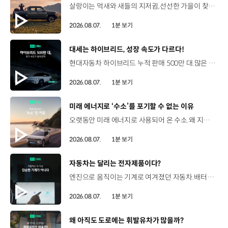
살랑이는 억새와 새들의 지저귐,선선한 가을이 찾아오는 소리. 더 기아 타스만과 함께 계절을 만나보세요. 🎧 *본 영상은 AI를 활용해 제작했습니다. #기아 #더기아타스만 #타스만 #가을 #입추 #Tasman #ASMR
2026.08.07.
1분 보기
[동영상]
대세는 하이브리드, 성장 속도가 다르다!
현대자동차 하이브리드 누적 판매 500만 대.많은 운전자들이 선택한 이유는 무엇일까요? 현대진행형 팟캐스트 EP.21에서 확인하세요.📻 #현대자동차그룹 #현대진행형 #모빌리티팟캐스트 #하이브리드 #연료 #미래모빌리티 #모빌리티
2026.08.07.
1분 보기
[동영상]
미래 에너지로 ‘수소’를 포기할 수 없는 이유
오랫동안 미래 에너지로 사용되어 온 수소.왜 지금까지도 중요한 선택지로 꼽힐까요? 현대진행형 팟캐스트 EP.21에서 확인하세요.📻 #현대자동차그룹 #현대진행형 #모빌리티팟캐스트 #수소전기차 #수소에너지 #연료 #미래모빌리티 #모빌리티
2026.08.07.
1분 보기
[동영상]
자동차는 달리는 전자제품이다?
엔진으로 움직이는 기계로 여겨졌던 자동차.배터리와 소프트웨어를 통해 어떻게 바뀌고 있을까요? 현대진행형 팟캐스트 EP.21에서 확인하세요.📻 #현대자동차그룹 #현대진행형 #모빌리티팟캐스트 #SDV #전기차 #연료 #미래모빌리티 #모빌리티
2026.08.07.
1분 보기
[동영상]
왜 아직도 도로에는 휘발유차가 많을까?