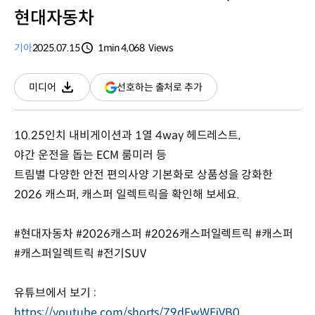
현대자동차
기아
2025.07.15
1min
4,068
Views
분량
조회수
(새
선호하는 출처로 추가
미디어
다운로드
창
열림)
10.25인치 내비게이션과 1열 4way 헤드레스트,
야간 운전을 돕는 ECM 룸미러 등
트림별 다양한 안전 편의사양 기본화로 상품성을 강화한
2026 캐스퍼, 캐스퍼 일렉트릭을 확인해 보세요.
#현대자동차 #2026캐스퍼 #2026캐스퍼일렉트릭 #캐스퍼
#캐스퍼일렉트릭 #전기SUV
유튜브에서 보기 :
https://youtube.com/shorts/79dFwWEiVB0