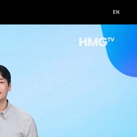
EN
영문
사이트로
이동