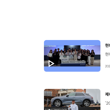
[
현
202
[
제