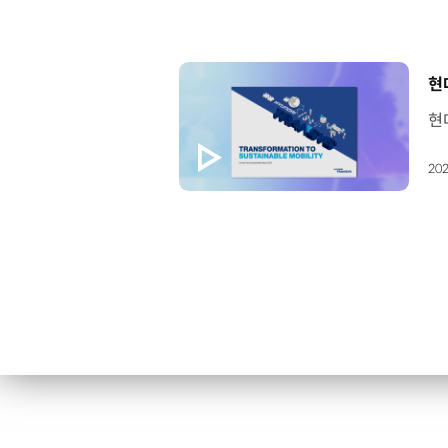
[
현
202