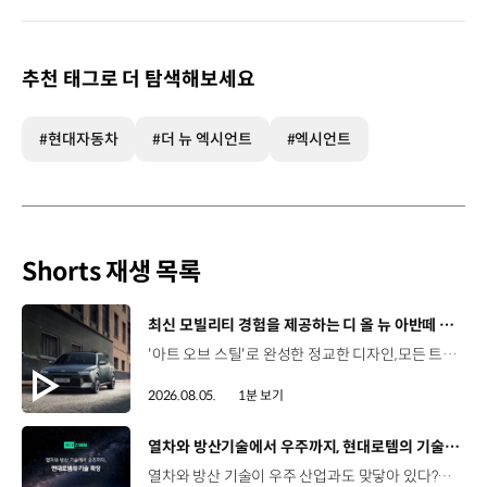
추천 태그로 더 탐색해보세요
#현대자동차
#더 뉴 엑시언트
#엑시언트
Shorts 재생 목록
[동영상]
최신 모빌리티 경험을 제공하는 디 올 뉴 아반떼 계약 개시
'아트 오브 스틸'로 완성한 정교한 디자인,모든 트림에 적용된 플레오스 커넥트와 최신 안전·편의 사양까지. 차급 이상의 가치를 담은디 올 뉴 아반떼가 계약을 시작했습니다. #현대자동차 #디올뉴아반떼 #아반떼 #플레오스커넥트 #GleoAI #준중형세단 #세단
2026.08.05.
1분 보기
[동영상]
열차와 방산기술에서 우주까지, 현대로템의 기술 확장
열차와 방산 기술이 우주 산업과도 맞닿아 있다?항공 우주 분야에도 발을 담고 있는 현대로템 현대진행형 팟캐스트 EP.20에서 확인하세요.📻 #현대자동차그룹 #현대진행형 #모빌리티팟캐스트 #현대로템 #하늘길 #스카이모빌리티 #우주 #우주항공 #자율주행 #모빌리티