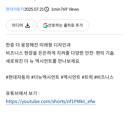
현대자동차
2025.07.21
1min
769
Views
분량
조회수
(새
선호하는 출처로 추가
미디어
다운로드
창
열림)
한층 더 웅장해진 미래형 디자인과
비즈니스 현장을 든든하게 지켜줄 다양한 안전·편의 기술.
새로워진 더 뉴 엑시언트를 만나보세요.
#현대자동차 #더뉴엑시언트 #엑시언트 #트럭 #비즈니스
유튜브에서 보기 :
https://youtube.com/shorts/nf1PMkt_efw