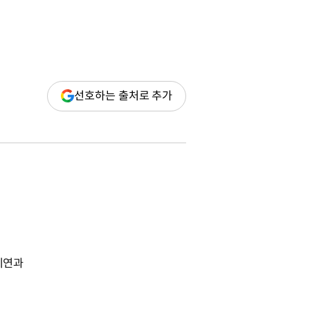
(새
선호하는 출처로 추가
창
열림)
시연과