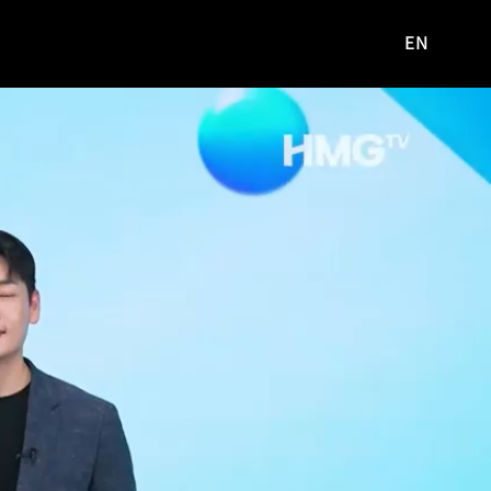
EN
영문
사이트로
이동