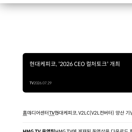
현대케피코, '2026 CEO 컬처토크' 개최
TV
2026.07.29
홈
미디어센터
TV
현대케피코, V2LC(V2L컨버터) 양산 
HMG TV 운영팀
HMG TV에 게재된 동영상을 다운로드 