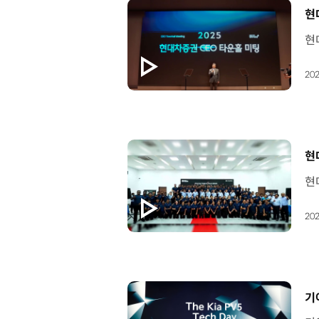
[
현
202
[
현
202
[
기