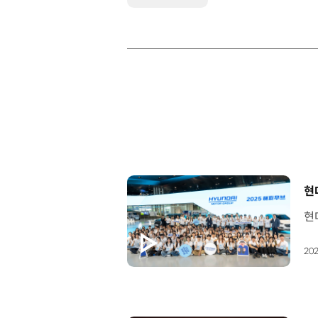
[
현
202