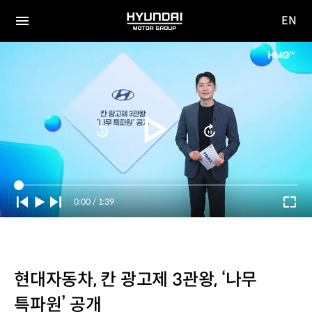
EN
HYUNDAI
영문
MOTOR
전체
사이트
메뉴
GROUP
이동
Current
0:00
/
Duration
1:39
Time
현대자동차, 칸 광고제 3관왕, ‘나무
특파원’ 공개