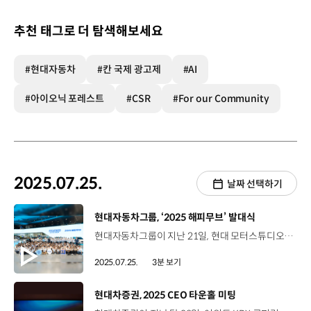
추천 태그로 더 탐색해보세요
#현대자동차
#칸 국제 광고제
#AI
#아이오닉 포레스트
#CSR
#For our Community
2025.07.25.
날짜 선택하기
[동영상]
현대자동차그룹, ‘2025 해피무브’ 발대식
현대자동차그룹이 지난 21일, 현대 모터스튜디오 고양에서 ‘2025 해피무브’ 발대식을 개최했습니다. 지난 2008년 시작해 1만 명 이상의 단원을 배출한 ‘해피무브’는 대학생들이 미래 세대의 리더로 성장할 수 있도록 지원하는 현대자동차그룹의 대표적인 사회공헌 사업인데요, 이번 발대식에는 올해 선발된 대학생 단원 100명과 임직원 멘토 20명 등이 참석했습니다. ‘2025 해피무브’ 단원들은 오는 9월까지 국내 봉사활동, 국내·외 친환경 시설 탐방, 현대자동차그룹 신규 CSR 사업 아이디어 제안 등을 진행할 예정입니다. 이정민 책임매니저 (멘토) / 현대자동차·기아 지속경영팀 올해 참여하는 우리 대학생들이 현대자동차그룹의 대표적인 CSR 사업 활동들을 경험하고 수소 밸류체인, 스마트 팩토리, 로봇 등 우리 그룹의 미래 비전 사업에 있어서 지속 가능 경영의 중요성을 공감할 수 있도록 최선을 다하겠습니다. 이번 2025 해피무브는 친환경 전문 국제기구 ‘세계자연보전연맹’과의 협력과 친환경 분야 전문가 강연 등을 통해 프로그램의 전문성을 높인 것이 특징입니다. 신정현 대학생 (멘티)/ 해피무브 저는 환경에 관심이 많아 이번 해피무브에 지원하게 되었는데요. 국내 봉사와 싱가포르에서 친환경 정책들에 대해서 공부를 하고 추후 한국에 돌아와서 제 전공을 살려서 친환경 글로벌 리더가 되고 싶습니다. 이선형 대학생(멘티) / 해피무브 저는 간호학을 공부하면서 환경이 단순한 삶의 배경이 아니라 인간의 건강에 직접적인 영향을 미치는 중요한 요인이라는 걸 깨달았는데요. 그래서 저에게 해피무브 활동은 지속가능한 건강 돌봄을 실현하는 첫 걸음입니다. 단원들은 발대식 직후 경북 울진, 충북 진천 등에서 단체 봉사 및 체험을 실시하며 본격적인 활동을 시작했습니다. 현대자동차그룹은 오는 9월에 예정된 해피무브 수료식에서 CSR 사업 우수 아이디어를 제안한 팀을 포상하고 실제 CSR 사업 프로젝트로 추진할 계획입니다.
2025.07.25.
3분 보기
[동영상]
현대차증권, 2025 CEO 타운홀 미팅