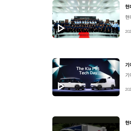
[
현
202
[
기
202
[
현