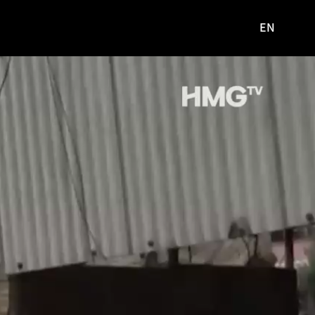
EN
영문
사이트로
이동