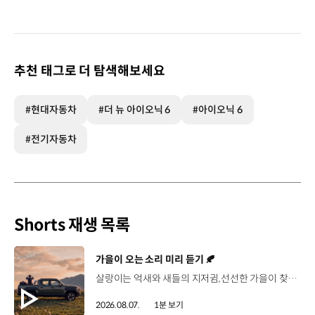
추천 태그로 더 탐색해보세요
#현대자동차
#더 뉴 아이오닉 6
#아이오닉 6
#전기자동차
Shorts 재생 목록
[동영상]
가을이 오는 소리 미리 듣기 🍂
살랑이는 억새와 새들의 지저귐,선선한 가을이 찾아오는 소리. 더 기아 타스만과 함께 계절을 만나보세요. 🎧 *본 영상은 AI를 활용해 제작했습니다. #기아 #더기아타스만 #타스만 #가을 #입추 #Tasman #ASMR
2026.08.07.
1분 보기