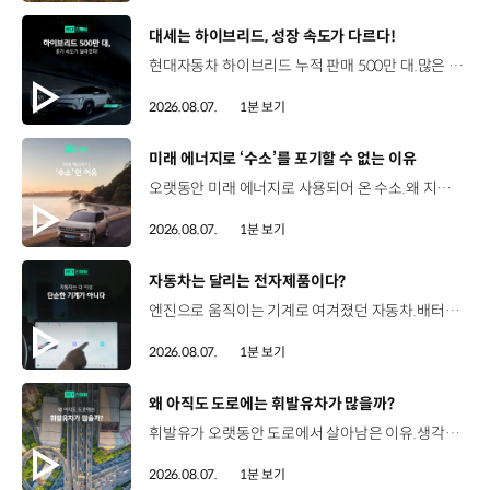
[동영상]
대세는 하이브리드, 성장 속도가 다르다!
현대자동차 하이브리드 누적 판매 500만 대.많은 운전자들이 선택한 이유는 무엇일까요? 현대진행형 팟캐스트 EP.21에서 확인하세요.📻 #현대자동차그룹 #현대진행형 #모빌리티팟캐스트 #하이브리드 #연료 #미래모빌리티 #모빌리티
2026.08.07.
1분 보기
[동영상]
미래 에너지로 ‘수소’를 포기할 수 없는 이유
오랫동안 미래 에너지로 사용되어 온 수소.왜 지금까지도 중요한 선택지로 꼽힐까요? 현대진행형 팟캐스트 EP.21에서 확인하세요.📻 #현대자동차그룹 #현대진행형 #모빌리티팟캐스트 #수소전기차 #수소에너지 #연료 #미래모빌리티 #모빌리티
2026.08.07.
1분 보기
[동영상]
자동차는 달리는 전자제품이다?
엔진으로 움직이는 기계로 여겨졌던 자동차.배터리와 소프트웨어를 통해 어떻게 바뀌고 있을까요? 현대진행형 팟캐스트 EP.21에서 확인하세요.📻 #현대자동차그룹 #현대진행형 #모빌리티팟캐스트 #SDV #전기차 #연료 #미래모빌리티 #모빌리티
2026.08.07.
1분 보기
[동영상]
왜 아직도 도로에는 휘발유차가 많을까?
휘발유가 오랫동안 도로에서 살아남은 이유.생각보다 강력한 장점이 있었습니다. 현대진행형 팟캐스트 EP.21에서 확인하세요.📻 #현대자동차그룹 #현대진행형 #모빌리티팟캐스트 #휘발유 #내연기관 #연료 #미래모빌리티 #모빌리티
2026.08.07.
1분 보기