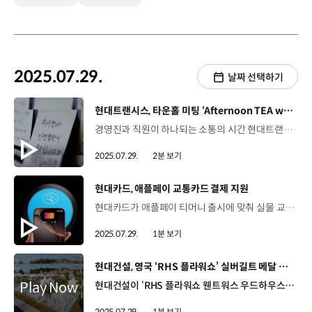
2025.07.29.
날짜 선택하기
[동영상]
현대트랜시스, 타운홀 미팅 ‘Afternoon TEA with CEO’ 진행
경영진과 직원이 하나되는 소통의 시간 현대트랜시스 타운홀 미팅 “Afternoon Tea with CEO” 달콤한 티타임과 함께하는 특별한 만남 3차수에 걸쳐 총 100여 명의 임직원들이 참여 백철승 대표를 비롯 경영진과 직원들의 유쾌한 토크 밝고 경쾌한 분위기로 진행된 타운홀 미팅 전 임직원이 함께 그려나갈 현대트랜시스의 미래 비전 공유 백철승 / 현대트랜시스 대표이사지금은 힘들지만, 미래를 위해서 우리가 준비하는 과정이라는 생각을 하고 멀리 뛰기 위해서 움츠려 있는 그런 과정에 있다고 생각합니다. 회사의 현황부터 앞으로의 계획까지 함께 소통 자유롭고 활발한 분위기 속에 즉석에서 이뤄진 질의응답 7월 22일, 생산, 생기, 품질본부를 시작으로 24일, 25일 연구개발본부 / 경영지원, 재경본부 등 진행 진심어린 대화로 더욱 가까워진 따뜻한 시간 “현대트랜시스의 소통하는 조직문화는 앞으로도 쭉~ 이어집니다”
2025.07.29.
2분 보기
[동영상]
현대카드, 애플페이 교통카드 결제 지원
현대카드가 애플페이 티머니 출시에 맞춰 실물 교통카드 없이도 가능한 결제 서비스를 지원합니다. 현대카드 회원이라면 누구나 애플 지갑 앱에서 티머니를 추가하고 등록한 현대카드로 직접 충전할 수 있는 건데요, ‘자동 충전’ 기능을 설정하면 잔액 부족 걱정 없이 언제든지 쉽고 편리하게 이용이 가능합니다. 2023년 3월부터 애플페이 사용이 가능한 가맹점을 지속적으로 확대해 온 현대카드는 앞으로도 고객의 편의성 강화를 위해 노력할 계획입니다.
2025.07.29.
1분 보기
[동영상]
현대건설, 영국 ‘RHS 플라워쇼’ 실버길트 메달 수상
현대건설이 ‘RHS 플라워쇼 웬트워스 우드하우스 2025’ 쇼가든 부문에서 국내 건설사 최초로 실버길트 메달을 수상했습니다. ‘RHS 플라워쇼’는 영국 왕립원예협회가 주관하는 세계 최고의 글로벌 정원축제로, 수상작인 ‘정원이 속삭이다’는 현대건설과 성균관대학교의 공동 작품인데요. 다양한 높이의 하얀색 기둥을 통해 자연의 시적인 풍경으로 초대하는 연출이 매력적인 작품으로, 자연과 건축, 예술이 경계를 허물고 조화를 이룬 디자인으로 극찬을 받으며 K-가든의 국제적 위상을 높였습니다. 현대건설은 앞으로도 단순한 주거 공간을 넘어 자연과의 조화를 통한 현대건설만의 하이엔드 주거 미학을 이어 나갈 계획입니다.
2025.07.29.
1분 보기