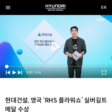
EN
HYUNDAI
영문
MOTOR
전체
사이트
메뉴
GROUP
이동
Current
0:00
/
Duration
0:56
Time
현대건설, 영국 ‘RHS 플라워쇼’ 실버길트
메달 수상