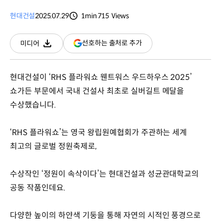
현대건설
2025.07.29
1min
715
Views
분량
조회수
(새
선호하는 출처로 추가
미디어
다운로드
창
열림)
현대건설이 ‘RHS 플라워쇼 웬트워스 우드하우스 2025’
쇼가든 부문에서 국내 건설사 최초로 실버길트 메달을
수상했습니다.
‘RHS 플라워쇼’는 영국 왕립원예협회가 주관하는 세계
최고의 글로벌 정원축제로,
수상작인 ‘정원이 속삭이다’는 현대건설과 성균관대학교의
공동 작품인데요.
다양한 높이의 하얀색 기둥을 통해 자연의 시적인 풍경으로