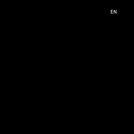
EN
영문
사이트로
이동