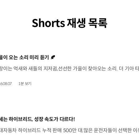
Shorts 재생 목록
동영상]
을이 오는 소리 미리 듣기 🍂
6.08.07.
1분 보기
동영상]
세는 하이브리드, 성장 속도가 다르다!