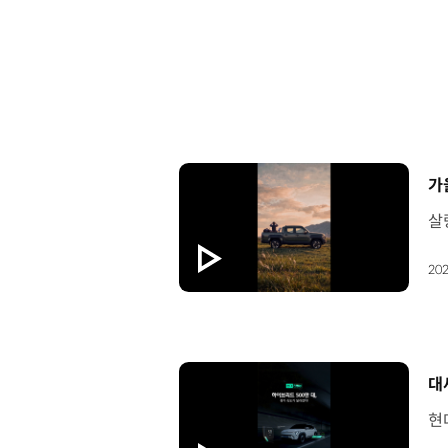
[
가
202
[
대