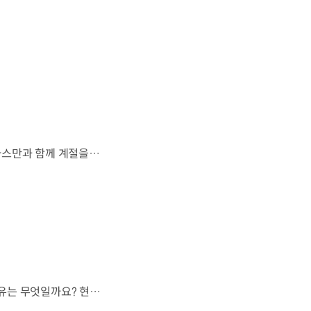
살랑이는 억새와 새들의 지저귐,선선한 가을이 찾아오는 소리. 더 기아 타스만과 함께 계절을 만나보세요. 🎧 *본 영상은 AI를 활용해 제작했습니다. #기아 #더기아타스만 #타스만 #가을 #입추 #Tasman #ASMR
현대자동차 하이브리드 누적 판매 500만 대.많은 운전자들이 선택한 이유는 무엇일까요? 현대진행형 팟캐스트 EP.21에서 확인하세요.📻 #현대자동차그룹 #현대진행형 #모빌리티팟캐스트 #하이브리드 #연료 #미래모빌리티 #모빌리티