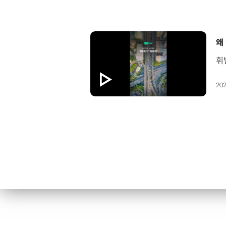
[
왜
202