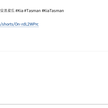
프로드 #Kia #Tasman #KiaTasman
m/shorts/On-rdL2WPrc