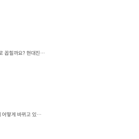
오랫동안 미래 에너지로 사용되어 온 수소.왜 지금까지도 중요한 선택지로 꼽힐까요? 현대진행형 팟캐스트 EP.21에서 확인하세요.📻 #현대자동차그룹 #현대진행형 #모빌리티팟캐스트 #수소전기차 #수소에너지 #연료 #미래모빌리티 #모빌리티
엔진으로 움직이는 기계로 여겨졌던 자동차.배터리와 소프트웨어를 통해 어떻게 바뀌고 있을까요? 현대진행형 팟캐스트 EP.21에서 확인하세요.📻 #현대자동차그룹 #현대진행형 #모빌리티팟캐스트 #SDV #전기차 #연료 #미래모빌리티 #모빌리티