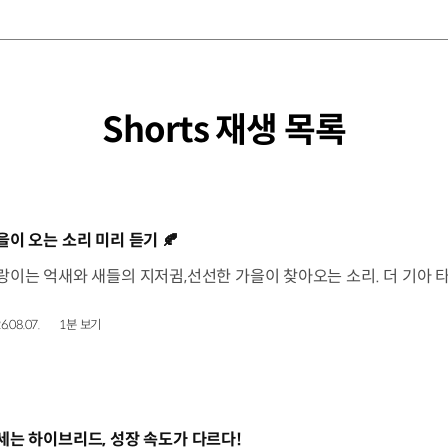
Shorts 재생 목록
동영상]
을이 오는 소리 미리 듣기 🍂
6.08.07.
1분 보기
동영상]
세는 하이브리드, 성장 속도가 다르다!