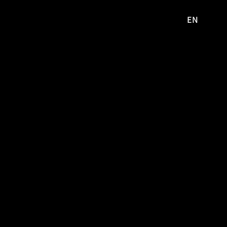
EN
영문
사이트로
이동