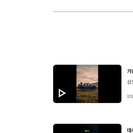
[
가
202
[
대