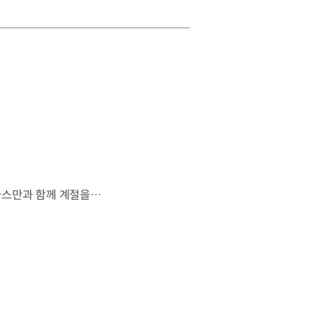
살랑이는 억새와 새들의 지저귐,선선한 가을이 찾아오는 소리. 더 기아 타스만과 함께 계절을 만나보세요. 🎧 *본 영상은 AI를 활용해 제작했습니다. #기아 #더기아타스만 #타스만 #가을 #입추 #Tasman #ASMR