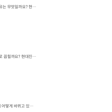
현대자동차 하이브리드 누적 판매 500만 대.많은 운전자들이 선택한 이유는 무엇일까요? 현대진행형 팟캐스트 EP.21에서 확인하세요.📻 #현대자동차그룹 #현대진행형 #모빌리티팟캐스트 #하이브리드 #연료 #미래모빌리티 #모빌리티
오랫동안 미래 에너지로 사용되어 온 수소.왜 지금까지도 중요한 선택지로 꼽힐까요? 현대진행형 팟캐스트 EP.21에서 확인하세요.📻 #현대자동차그룹 #현대진행형 #모빌리티팟캐스트 #수소전기차 #수소에너지 #연료 #미래모빌리티 #모빌리티
엔진으로 움직이는 기계로 여겨졌던 자동차.배터리와 소프트웨어를 통해 어떻게 바뀌고 있을까요? 현대진행형 팟캐스트 EP.21에서 확인하세요.📻 #현대자동차그룹 #현대진행형 #모빌리티팟캐스트 #SDV #전기차 #연료 #미래모빌리티 #모빌리티