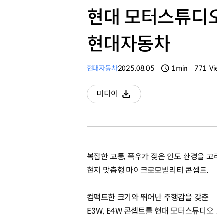
현대 모터스튜디오
현대자동차
현대자동차
2025.08.05
1min
771
Vi
분량
조회수
미디어
다운로드
복잡한 교통, 폭우가 잦은 인도 환경을 고
현지 맞춤형 마이크로모빌리티 콘셉트.
컴팩트한 크기와 뛰어난 주행감을 갖춘
E3W, E4W 콘셉트를 현대 모터스튜디오