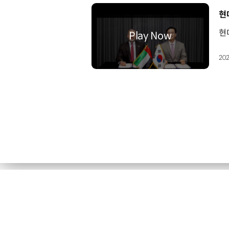
[
현
202