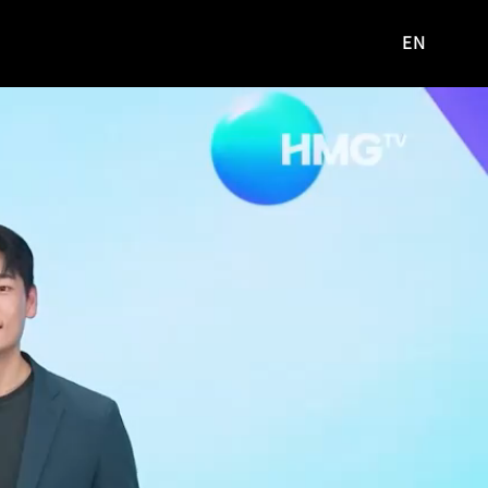
EN
영문
사이트로
이동