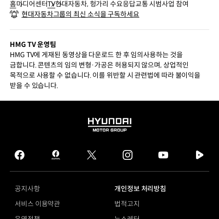
홈
미디어센터
TV
현대자동차, 헝가리 수요응답교통 시범사업 참여
현대자동차그룹의 최신 소식을 구독하세요
HMG TV 운영팀
HMG TV에 게재된 동영상을 다운로드 한 후 임의사용하는 것을
금합니다. 콘텐츠의 임의 변형·가공은 허용되지 않으며, 상업적인
목적으로 사용할 수 없습니다. 이를 위반할 시 관련법에 따라 불이익을
받을 수 있습니다.
HYUNDAI
MOTOR
GROUP
facebook
hmg
twitter
instagram
youtube
naver
journal
tv
facebook
공지사항
개인정보 처리방침
서비스 이용약관
법적고지
운영정책
뉴스레터