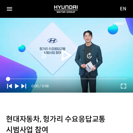
EN
HYUNDAI
영문
MOTOR
전체
사이트
메뉴
GROUP
이동
Current
0:00
/
Duration
0:48
Time
현대자동차, 헝가리 수요응답교통
시범사업 참여