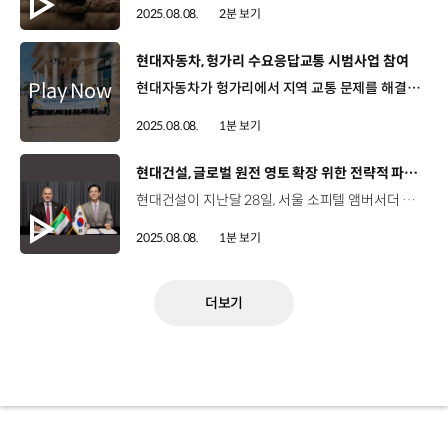
2025.08.08.
2분 보기
[동영상]
현대자동차, 헝가리 수요응답교통 시범사업 참여
현대자동차가 헝가리에서 지역 교통 문제를 해결하기 위한 수요응답교통 운영 시범사업에 참여합니다. 수요응답교통은 고정 경로를 운행하는 기존의 대중교통과 다르게, 이용객의 호출에 따라 필요한 경로만 운행하는 모빌리티 서비스입니다. 현대자동차가 개발한 수요응답교통 ‘셔클(SHUCLE)’ 플랫폼은 지난 2021년부터 국내 교통 소외 지역에 적용됐는데요, 해외에 적용한 것은 이번 시범사업이 최초입니다. 현대자동차는 오는 10월 31일까지 약 12주간, 헝가리 괴될뢰 지역 사정에 맞춰 셔클 플랫폼을 최적화해 제공하고, 시스템 유지관리를 담당해 공공교통 편의성 개선에 기여할 예정입니다.
2025.08.08.
1분 보기
[동영상]
현대건설, 글로벌 원전 영토 확장 위한 전략적 파트너십 강화
현대건설이 지난달 28일, 서울 소피텔 앰버서더 호텔에서 UAE 원자력공사와 ‘원자력 에너지 개발을 위한 전략적 업무협약’을 체결했습니다. 이날 협약식에는 현대건설 이한우 대표와 UAE 원자력공사 모하메드 알 함마디 최고경영자 등이 참석했는데요. 협약에 따라 양사는 글로벌 신규 원자력 사업 공동 개발과 참여를 위한 협력 체계를 구축하는 등 에너지 분야 전반의 중장기 협력을 이어나갑니다. 현대건설은 중동 최초의 대형 원자력 발전소인 바라카 원전 1~4호기의 성공적인 준공을 통해 축적한 신뢰와 경험을 바탕으로 UAE 원자력공사와의 전략적 파트너로서 협력의 지평을 넓힐 계획입니다.
2025.08.08.
1분 보기
더보기