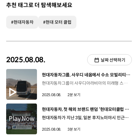
추천 태그로 더 탐색해보세요
#현대자동차
#현대 모터 클럽
2025.08.08.
날짜 선택하기
[동영상]
현대자동차그룹, 사우디 네옴에서 수소 모빌리티 주행 실증
현대자동차그룹이 사우디아라비아의 미래형 스마트시티 ‘네옴’에서 수소 모빌리티 생태계 구축을 위한 가능성을 확인했습니다. 지난 5월 진행된 유니버스 FCEV의 주행 실증은 네옴 중심 업무지구와 해발 2,080미터에 위치한 트로제나 베이스캠프를 잇는 구간에서 진행됐는데요, 급경사와 곡선구간이 끊임없이 이어진 험난한 산악과 사막 지형으로 이루어져 있습니다. 이는 승용차에 비해 무게 중심이 높고, 제동 거리가 긴 유니버스 FCEV에게는 특히 더 가혹한 주행 환경입니다. 이번 열흘 간의 주행 실증을 통해 현대자동차그룹은 네옴에서 수소 모빌리티를 성공적으로 운행한 세계 최초의 기업이 됐는데요. 험난한 지형에서도 친환경 수소 모빌리티 솔루션이 운영 가능하다는 것을 증명했습니다. 공연종 매니저 / 현대자동차·기아 스마트시티사업추진Cell 수소 모빌리티는 전기차에 비해 주행거리와 충전 속도 등 운영 효율성이 뛰어납니다. 이러한 현대자동차그룹 수소 모빌리티의 장점은 네옴의 다양한 지형과 특히, 산악지대인 트로제나처럼 고도가 높고 지형이 험한 지역까지 광활한 범위를 연결하는데 적합합니다.Hydrogen mobility offers a superior operational efficiency, for example, range and refueling speed compared to conventional electrified vehicle. These advantages make it particularly well suited for connecting NEOM's vast and diverse geography like Trojena, mountainous region where the high altitude and demanding like harsh terrain that requires a robust mobility like ours. 한편, 현대자동차그룹은 지난해 9월, 네옴과 ‘친환경 미래 모빌리티 도입을 위한 업무협약’을 체결하고, 이번 주행 실증 외에도 다양한 협력 프로젝트를 진행해오고 있습니다.
2025.08.08.
2분 보기
[동영상]
현대자동차, 첫 해외 브랜드 팬덤 ‘현대모터클럽 재팬’ 출범
현대자동차가 지난 3일, 일본 후지노미야시 인근에서 해외 첫 공식 브랜드 팬덤 ‘현대모터클럽 재팬’의 공식 출범행사를 진행했습니다. 현대모터클럽(코리아)은 지난 2015년 자발적으로 창설된 브랜드 팬덤으로, 현대자동차를 매개로 모인 12만 2천여 명의 사람들이 정보를 공유하고 건전한 자동차 문화를 선도하는 온오프라인 커뮤니티로 성장해왔는데요, 현대자동차는 그동안, 현대모터클럽의 활동을 지원하고 피드백을 적극 수용해 더 나은 제품과 서비스를 개발하는 선순환 체계를 구축해 왔습니다. 지난 3일부터 1박 2일간 후지산 인근 캠핑장에서 진행된 ‘현대모터클럽 재팬’의 출범 행사에는 현대자동차 관계자와 한ㆍ일 양국의 회원들이 참석했는데요, 현대자동차 브랜드의 전기차를 운행하며 느낀 매력과 EV 라이프를 즐기는 방식에 대해 이야기를 나누고, 국내 최대의 자동차 팬덤으로 성장한 현대모터클럽의 운영 노하우와 활동 내역, 향후 협력 계획 등을 공유했습니다. 시메기 토시유키 법인장 / 현대자동차 일본법인일본 현지에서 현대자동차를 사랑해주시는 많은 분들이 계셔서 큰 힘을 얻고 있습니다. 현대자동차 일본법인은 고객 여러분의 자동차 생활을 건강하고, 원활하게 이어갈 수 있도록 최선을 다해 지원하겠습니다. 특히, 아이오닉 5로 함께 캠핑하며 V2L 기능을 활용해 식사와 행사 용품을 사용하는 등 현대자동차 체험 기회와 유대감 형성의 시간도 제공했습니다. 테즈카 / 현대모터클럽 재팬 회원많은 참가자와 교류할 수 있어서 좋았고, 다양한 음식들도 함께 나눠 먹으며 떠들썩하게 즐겼던 유쾌한 시간이었습니다. 토미타 켄고 / 현대모터클럽 재팬 회원일본에서는 전기차를 처음 접하는 사람도 많고, 현대자동차 브랜드도 익숙하지 않은 사람들이 많기 때문에, ‘현대모터클럽 재팬’이 현대자동차와 함께 차량 오너들을 지원해 나가는 체계를 만들고, 다른 클럽과 교류하면서 전기차가 더 널리 보급되길 희망합니다. 이번 ‘현대모터클럽 재팬’의 출범은 현지 고객들의 니즈를 더욱 깊이 있게 파악하고, 일본 내 브랜드 인지도를 높일 것으로 기대를 모으고 있는데요, 현대자동차는 앞으로도 글로벌 팬덤을 확장해 고객의 목소리에 귀 기울이고 현대자동차만의 차별화된 가치를 알릴 계획입니다.
2025.08.08.
3분 보기