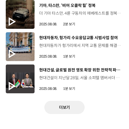
[동영상]
기아, 타스만, ‘비어 오클락 힐’ 정복
더 기아 타스만, 4륜 구동차의 에베레스트를 정복하다?! 기아의 첫 픽업트럭 타스만의 호주 오프로드 등정 영상 호주 오프로드 전문 유튜브 채널 ‘팀 브리 오프로드’에 소개 (Team Bree Offroad) 다양한 4륜 구동 차량을 극한의 환경에서 성능 검증하는 유튜브 채널 순정 상태에 오프로드 전용 타이어만 장착한 타스만 X-Pro 모델 루카스 브리 / 오프로드 전문 유튜버더 기아 타스만입니다. 이 차는 어떠한 개조도 거치지 않은 순정 상태입니다. 많은 장애물을 넘어서, 언덕 꼭대기까지 올라가보려 합니다. 호주 오프로드 애호가들의 명소 ‘비어 오클락 힐’ 경사도 50도, 길이 100m 가파른 언덕과 바위, 진흙 등의 혼합 지형 험로 주파를 위해 ‘4L 모드‘와 ‘후륜 e-LD’ 기능 활성화 (4-Wheel Drive Low) (전자식 차동기어 잠금장치) 루카스 브리 / 오프로드 전문 유튜버타스만의 전륜에는 차동기어 잠금장치가 탑재되지 않았습니다. 그래서 ‘트랙션 컨트롤 시스템(TCS)’ 역할이 중요합니다. 바위 구조물과 진흙으로 인해 오르기 쉽지 않은 상황 한쪽 바퀴가 뜬 상황 등에서도 ‘트랙션 컨트롤 시스템(TCS)’이 적극적으로 개입 (구동력을 제어해 안정적인 주행을 돕는 기능) 덕분에 안정적으로 험로를 탈출해 '비어 오클락 힐' 정상 도착! 루카스 브리 / 오프로드 전문 유튜버저는 타스만에 반해버렸습니다. 본실력을 다 보여준 것도 아닌데, 거뜬히 정상에 올라왔습니다. 평소보다 좀 더 과하게 몰긴 했지만, 정말 믿을 수 없을 정도로 훌륭한 성능을 보여줬습니다. 등정 성공 후, 타스만의 차량 하부 확인 험로 주행 직후임에도 주요 차체 구조가 손상되지 않은 타스만 극한 지형 코스를 정복하며 드러난 타스만의 내구성과 완성도 “타스만이 호주 소비자에게 훌륭한 경쟁모델로 자리매김할 것이다.” - 호주의 유력 자동차 전문지 -‘4X4’- “호주에서 가장 넘기 어려운 비어 오클락 힐에 도전해 호주 소비자들에게 역량을 입증했다” - 자동차 전문지 ‘DRIVE’- “타스만이 믿을 수 있는 4륜구동 차라는 걸 알게 됐다”“진짜 말도 안 된다, 게다가 순정 차량이라니 대단하다” -유튜브 영상 댓글- “타스만이 넘지 못할 곳은 없다”
2025.08.08.
2분 보기
[동영상]
현대자동차, 헝가리 수요응답교통 시범사업 참여
현대자동차가 헝가리에서 지역 교통 문제를 해결하기 위한 수요응답교통 운영 시범사업에 참여합니다. 수요응답교통은 고정 경로를 운행하는 기존의 대중교통과 다르게, 이용객의 호출에 따라 필요한 경로만 운행하는 모빌리티 서비스입니다. 현대자동차가 개발한 수요응답교통 ‘셔클(SHUCLE)’ 플랫폼은 지난 2021년부터 국내 교통 소외 지역에 적용됐는데요, 해외에 적용한 것은 이번 시범사업이 최초입니다. 현대자동차는 오는 10월 31일까지 약 12주간, 헝가리 괴될뢰 지역 사정에 맞춰 셔클 플랫폼을 최적화해 제공하고, 시스템 유지관리를 담당해 공공교통 편의성 개선에 기여할 예정입니다.
2025.08.08.
1분 보기
[동영상]
현대건설, 글로벌 원전 영토 확장 위한 전략적 파트너십 강화
현대건설이 지난달 28일, 서울 소피텔 앰버서더 호텔에서 UAE 원자력공사와 ‘원자력 에너지 개발을 위한 전략적 업무협약’을 체결했습니다. 이날 협약식에는 현대건설 이한우 대표와 UAE 원자력공사 모하메드 알 함마디 최고경영자 등이 참석했는데요. 협약에 따라 양사는 글로벌 신규 원자력 사업 공동 개발과 참여를 위한 협력 체계를 구축하는 등 에너지 분야 전반의 중장기 협력을 이어나갑니다. 현대건설은 중동 최초의 대형 원자력 발전소인 바라카 원전 1~4호기의 성공적인 준공을 통해 축적한 신뢰와 경험을 바탕으로 UAE 원자력공사와의 전략적 파트너로서 협력의 지평을 넓힐 계획입니다.
2025.08.08.
1분 보기
더보기