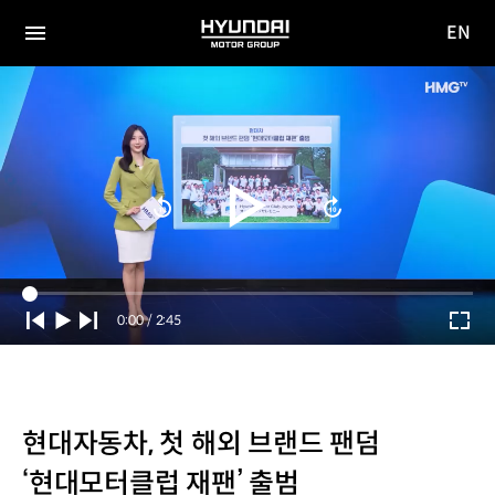
EN
HYUNDAI
영문
MOTOR
전체
사이트
메뉴
GROUP
이동
Current
0:00
/
Duration
2:45
Time
현대자동차, 첫 해외 브랜드 팬덤
‘현대모터클럽 재팬’ 출범