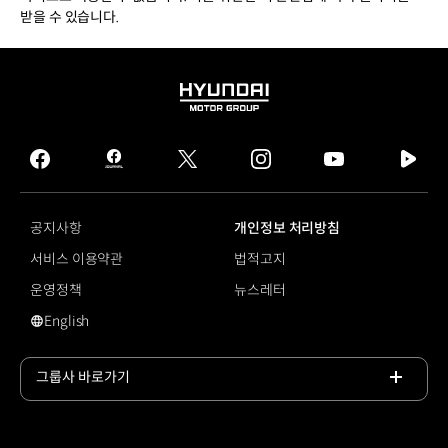
받을 수 있습니다.
HYUNDAI
MOTOR
GROUP
facebook
hmg
twitter
instagram
youtube
naver
journal
tv
facebook
공지사항
개인정보 처리방침
서비스 이용약관
법적고지
운영정책
뉴스레터
English
영문 사이트로 이동
그룹사 바로가기
목록
열기