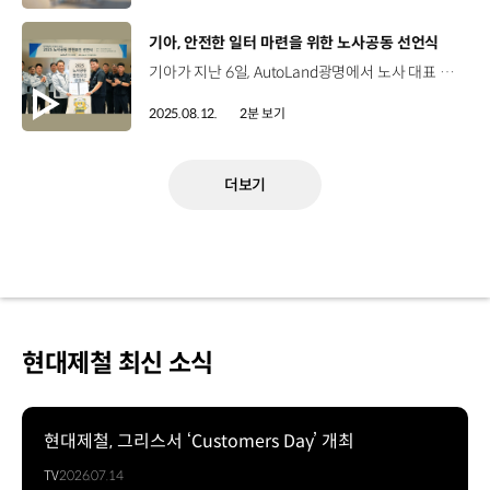
[동영상]
기아, 안전한 일터 마련을 위한 노사공동 선언식
기아가 지난 6일, AutoLand광명에서 노사 대표 등 관계자들이 참석한 가운데, '안전한 일터 조성을 위한 노사공동 안전보건 선언식'을 개최했습니다. 이번 선언식에서 기아 노사는 안전을 최우선 가치로 삼고, 위험 요인 발굴과 개선을 약속하는 등 중대재해 근절에 대한 의지를 다졌습니다. 하임봉 지부장 / 전국금속노조 기아자동차지부고용노동부에서도 7월 중순 쯤에 안전한 일터 만들기 프로젝트 관련된 (정책이) 가동이 되고 있는 걸로 알고 있습니다. 생명과 직결되는 예방활동을 선도적으로 진행해 주시면 좋겠습니다. 최준영 사장 / 기아 국내생산담당앞으로 기업의 경쟁력은 생산성과 실적이 아니라 안전보건 문화가 얼마나 깊이 뿌리내려졌는지로 평가받는 시대가 되었습니다. 오늘 선언식을 계기로 안전의 중요성을 다시 한번 인식하고, 조금은 불편하더라도 안전 수칙을 철저히 지키는 특히 중대재해는 절대로 발생하지 않는 사업장이 됐으면 합니다. 이에 따라, 기아 노사는 폭염 피해를 막기 위해 사업장의 냉방시스템을 강화하고, ‘엑스블 숄더’와 같은 스마트 안전기술을 확대 적용합니다. 또한, 협력사를 대상으로 맞춤형 안전 지원 프로그램을 운영해, 노사 뿐만 아니라 협력사까지 함께 책임을 다해 지속 가능한 안전 문화를 뿌리내릴 계획입니다.
2025.08.12.
2분 보기
더보기
현대제철 최신 소식
현대제철, 그리스서 ‘Customers Day’ 개최
TV
2026.07.14