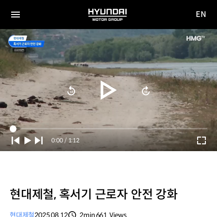
EN
HYUNDAI
영문
MOTOR
전체
사이트
메뉴
GROUP
이동
Current
0:00
/
Duration
1:12
Time
현대제철, 혹서기 근로자 안전 강화
현대제철
2025.08.12
2min
661
Views