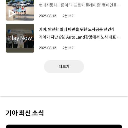
현대자동차그룹이 '기프트카 플레이온' 캠페인을 통해 운영에 어려움을 겪고 있는 유소년 스포츠단을 지원합니다. ‘기프트카’ 캠페인은 2010년부터 15년째, 도움이 필요한 다양한 분야에서 차량을 활용한 지원 사업을 펼치며 사회문제 해결과 공익 증진에 기여해온 현대자동차그룹의 사회공헌 활동인데요. 이번 '기프트카 플레이온' 캠페인은 초·중·고 소속 유소년 스포츠단을 지원하고 스포츠를 통해 아이들이 올바르고 건강한 사회 구성원으로 성장하도록 돕기 위해 마련됐습니다. 현대자동차그룹은 선정된 유소년 스포츠단 30곳에 규모를 고려한 맞춤 차량을 제공해 이동의 어려움을 해소하고, 훈련 용품, 응급키트, 스포츠 전문가와 연계한 멘토링 프로그램 등을 제공합니다. 이와 함께 현대자동차그룹은 "아이들은 스포츠와 함께 자라납니다"라는 메시지를 담은 영상을 온라인에 공개하고, 고객 참여형 이벤트 등을 통해 유소년 스포츠에 대한 관심과 공감대를 이끌어낼 계획입니다.
2025.08.12.
2분 보기
[동영상]
기아, 안전한 일터 마련을 위한 노사공동 선언식
기아가 지난 6일, AutoLand광명에서 노사 대표 등 관계자들이 참석한 가운데, '안전한 일터 조성을 위한 노사공동 안전보건 선언식'을 개최했습니다. 이번 선언식에서 기아 노사는 안전을 최우선 가치로 삼고, 위험 요인 발굴과 개선을 약속하는 등 중대재해 근절에 대한 의지를 다졌습니다. 하임봉 지부장 / 전국금속노조 기아자동차지부고용노동부에서도 7월 중순 쯤에 안전한 일터 만들기 프로젝트 관련된 (정책이) 가동이 되고 있는 걸로 알고 있습니다. 생명과 직결되는 예방활동을 선도적으로 진행해 주시면 좋겠습니다. 최준영 사장 / 기아 국내생산담당앞으로 기업의 경쟁력은 생산성과 실적이 아니라 안전보건 문화가 얼마나 깊이 뿌리내려졌는지로 평가받는 시대가 되었습니다. 오늘 선언식을 계기로 안전의 중요성을 다시 한번 인식하고, 조금은 불편하더라도 안전 수칙을 철저히 지키는 특히 중대재해는 절대로 발생하지 않는 사업장이 됐으면 합니다. 이에 따라, 기아 노사는 폭염 피해를 막기 위해 사업장의 냉방시스템을 강화하고, ‘엑스블 숄더’와 같은 스마트 안전기술을 확대 적용합니다. 또한, 협력사를 대상으로 맞춤형 안전 지원 프로그램을 운영해, 노사 뿐만 아니라 협력사까지 함께 책임을 다해 지속 가능한 안전 문화를 뿌리내릴 계획입니다.
2025.08.12.
2분 보기
더보기
기아 최신 소식