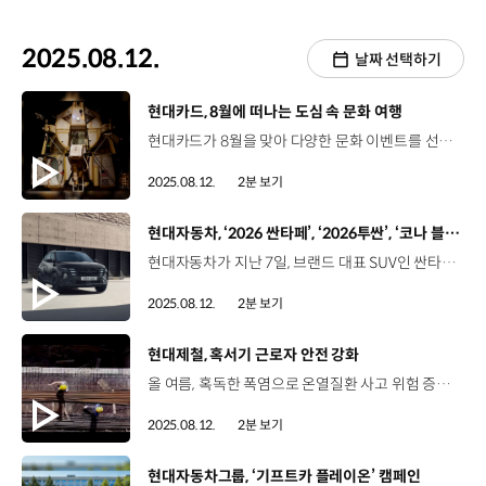
2025.08.12.
날짜 선택하기
[동영상]
현대카드, 8월에 떠나는 도심 속 문화 여행
현대카드가 8월을 맞아 다양한 문화 이벤트를 선보입니다. 먼저, 서울 동대문디자인플라자에서는 오는 9월 7일까지, 톰 삭스의 대표작인 '스페이스 프로그램(Space Program)' 시리즈 약 200여점을 만날 수 있습니다. 아트 라이브러리에서는 ‘무빙 이미지 스크리닝’ 프로그램을 통해, 예술의 본질과 의미에 대해 질문을 던지는 예술가 존 발데사리를 조명한 다큐멘터리를 상영합니다. 쿠킹 라이브러리에서는 프라이빗 다이닝인 ‘그린하우스’의 리뉴얼을 맞아 허브를 주제로 한 유러피안 메뉴를 새롭게 선보입니다. 언더스테이지에서는 오는 17일까지는 연극 ‘펑크락’의 한국 초연 공연이 열리고, 이후, 바이올리니스트 박지윤의 연주와 트로피컬 팝 밴드 ‘서머 솔트’의 공연이 이어집니다. 이 밖에도, 뮤직 라이브러리와 디자인 라이브러리에서는 각각 ‘더 라이즈 오브 페스티벌 뮤직’과 ‘한 컷의 힘 : 광고 디자인’ 전시가 열려 무더위에 지친 고객들에게 도심 속으로 떠나는 문화 여행 경험을 제공합니다.
2025.08.12.
2분 보기
[동영상]
현대자동차, ‘2026 싼타페’, ‘2026투싼’, ‘코나 블랙 익스테리어 패키지’ 출시
현대자동차가 지난 7일, 브랜드 대표 SUV인 싼타페와 투싼, 소형 SUV 코나의 상품성을 한층 더 강화해 출시했습니다. ‘2026 싼타페’, ‘2026 투싼’은 고객이 선호하는 안전, 편의 사양을 실속 있게 구성한 신규 트림 ‘H-Pick’을 운영합니다. 싼타페의 H-Pick 트림은 기존 ‘프레스티지 플러스’ 트림에 디지털 키 2, 운전석 에르고 모션 시트 등을 적용하고, 투싼의 H-Pick 트림은 주력 트림인 ‘프리미엄’에 전방 충돌방지 보조, 스탑앤고 기능을 포함한 스마트 크루즈 컨트롤 등을 탑재해 안전하고 편안한 주행 경험을 제공합니다. 또한, 블랙 외장 디자인 요소를 적용할 수 있는 '블랙 익스테리어 패키지'를 새롭게 선보여 고객 선택의 폭을 넓혔습니다. 소형 SUV 코나 역시, 신규 디자인 패키지인 ‘코나 블랙 익스테리어 패키지’가 추가됐습니다.
2025.08.12.
2분 보기
[동영상]
현대제철, 혹서기 근로자 안전 강화
올 여름, 혹독한 폭염으로 온열질환 사고 위험 증가 현대제철 당진제철소 2025년 8월 7일 근로자 보호를 위해 폭염 대비가 필요한 산업 현장 현대제철-현대로템-동아오츠카 ‘온열질환 예방 안전실천 업무협약’ 체결 조남형 팀장 / 현대제철 안전보건기획팀금일 협약식은 혹서기 폭염으로 인한 온열질환을 예방하고자 현대제철과 현대로템, 동아오츠카 3사가 참여해서 음료 지원을 포함한 온열 질환 예방 실천 활동을 협약하고자 기념식을 하게 됐습니다. 실질적 예방 활동을 위한 3사 협력체계 구축 협약식 후, 현장을 점검하고 근로자들을 격려 현대제철과 현대로템 고열 작업장야외 작업자 대상 이온음료 지원 주요 증상, 응급조치 요령 등 근로자 대상 온열질환 예방 교육 시행 예정 일일건강확인제도, 안전쉼터버스, 찾아가는 보건서비스 등 근로자 보호를 시행 중인 현대제철 뿐만 아니라, 더티워크 챌린지, 미사에 챌린지 등 숏폼 콘텐츠를 통한 홍보도 함께 진행 “안전문화 확산을 위한 현대제철의 노력은 계속됩니다.”
2025.08.12.
2분 보기
[동영상]
현대자동차그룹, ‘기프트카 플레이온’ 캠페인