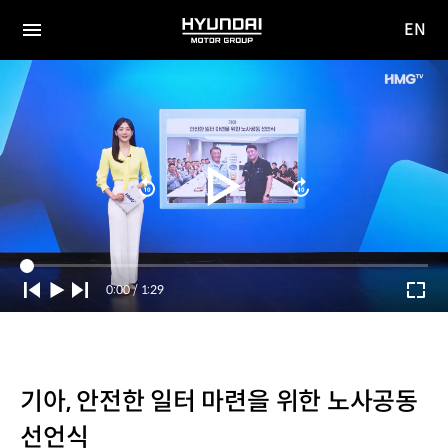
EN
HYUNDAI
영문
MOTOR
전체
사이트
메뉴
GROUP
이동
Current
0:00
/
Duration
1:29
Time
기아, 안전한 일터 마련을 위한 노사공동
선언식