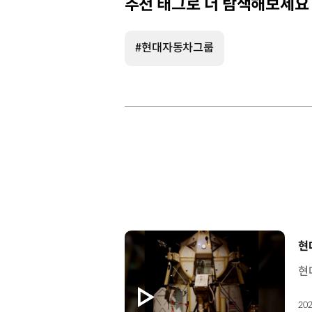
추천 태그로 더 탐색해보세요
#현대자동차그룹
[
현
202