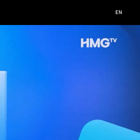
EN
영문
사이트로
이동