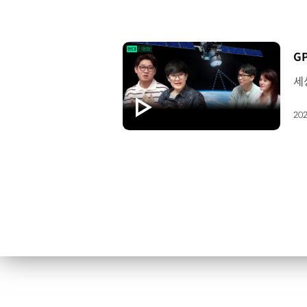
[
202