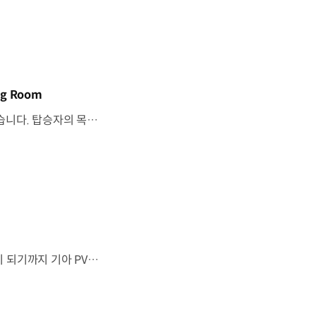
g Room
기아 PV5 WAV는 교통약자의 일상을 기준으로이동 과정을 다시 설계했습니다. 탑승자의 목적에 맞게 확장되는 모빌리티, PV5 WAV 개발 스토리를 영상으로 확인해 보세요. #현대자동차그룹 #TheMovingRoom #기아 #PV5 #PV5WAV #PBV #목적기반모빌리티
“이 방이 통째로 움직였으면 좋겠다”그림 속에서만 그리던 여행이 현실이 되기까지 기아 PV5 WAV는 필요한 의료 장비를 싣고가족과 한 공간에서 함께 떠날 수 있도록이동의 경험을 다시 설계했습니다. 같은 풍경을 보고, 같은 순간을 나누는 일현대자동차그룹은 모두를 위한 이동을 만들어갑니다. #현대자동차그룹 #TheMovingRoom #PV5 #기아 #목적기반모빌리티 #PV5WAV #PBV