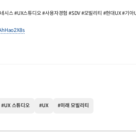
스 #UX스튜디오 #사용자경험 #SDV #모빌리티 #현대UX #기아UX #
SAhHao2X8s
#UX 스튜디오
#UX
#미래 모빌리티