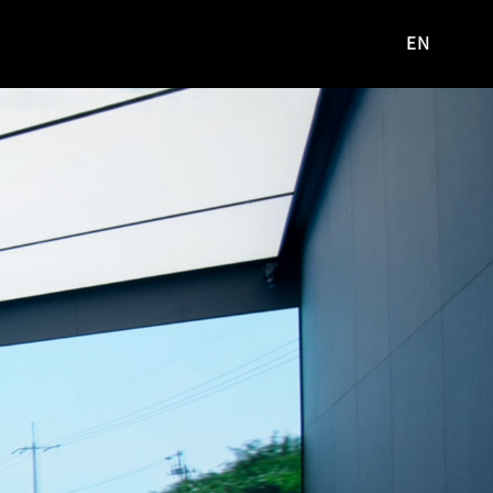
EN
영문
사이트로
이동