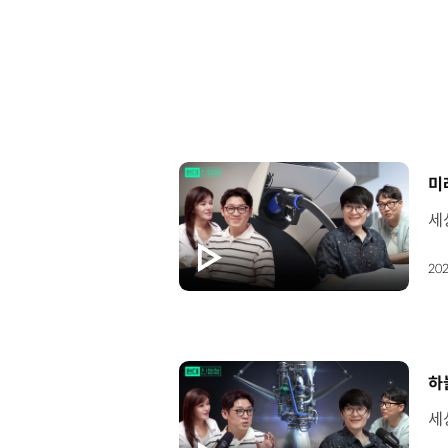
[
미
202
[
하