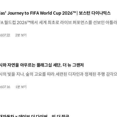
동영상]
las' Journey to FIFA World Cup 2026™ | 보스턴 다이나믹스
6.07.22.
2분 보기
동영상]
시와 자연을 아우르는 플래그십 세단, 더 뉴 그랜저
6.07.16.
1분 보기
동영상]
대자동차 x 데이브 더 다이버 – 인 더 정글