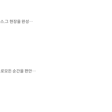
FIFA 월드컵 2026™에서 세계 최초로 라이브 퍼포먼스를 선보인 아틀라스.그 현장을 완성한 시니어 프로그램 매니저 세스 데이비스(Seth Davis)가 전하는 퍼포먼스의 비하인드 스토리를 만나보세요. 인터뷰 전문 보기 ▶ 자세히 보기 ▶ #현대자동차 #보스턴다이나믹스 #아틀라스 #로보틱스 #BostonDynamics #Atlas #Robotics #NextStartsNow
도시의 빛을 지나, 숲의 고요를 따라.세련된 디자인과 정제된 주행 감각으로모든 순간을 편안하게 완성하는 더 뉴 그랜저를 만나보세요. *본 영상은 AI를 활용해 제작했습니다. #현대자동차 #더뉴그랜저 #플래그십세단 #그랜저 #플레오스커넥트