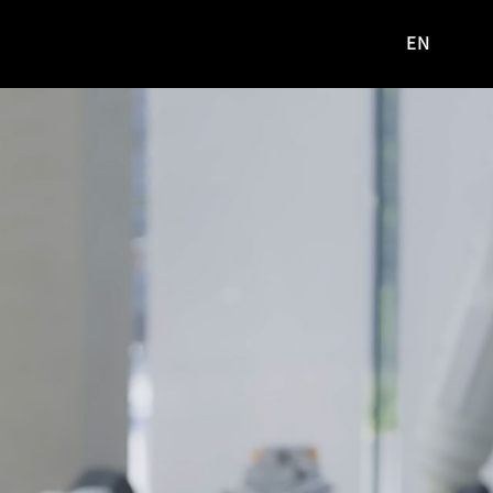
EN
영문
사이트로
이동