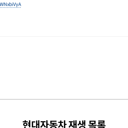
fvWNxbiVyA
현대자동차 재생 목록