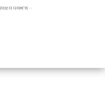
대한민국 최초 BAFTA 게임 어워드의 게임 디자인 부문 수상에 빛나는‘데이브 더 다이버’의 최신 DLC에 포니 픽업이 등장합니다.데이브 더 다이버 - 인 더 정글 속 포니 픽업의 활약을 체험해 보세요. Steam, Nintendo Switch 2 Nintendo Switch, PS5 PS4, Xbox Series X|S, Epic Games Store에서 만나 볼 수 있습니다. #현대자동차 #데이브더다이버 #인더정글 #민트로켓 #게임콜라보 #포니픽업 #포니 유튜브 쇼츠 보기 >