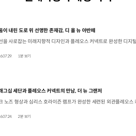
동영상]
둠이 내린 도로 위 선명한 존재감, 디 올 뉴 아반떼
6.07.29.
1분 보기
동영상]
래그십 세단과 플레오스 커넥트의 만남, 더 뉴 그랜저
6.07.24.
2분 보기