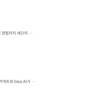
시선을 사로잡는 미래지향적 디자인과 플레오스 커넥트로 완성한 디지털 경험까지.세단의 새로운 기준을 제시하는 디 올 뉴 아반떼를 만나보세요. *본 영상은 AI를 활용해 제작했습니다. #현대자동차 #디올뉴아반떼 #아반떼 #플레오스커넥트 #글레오AI 유튜브 쇼츠 보기
샤크 노즈 형상과 심리스 호라이즌 램프가 완성한 세련된 외관플레오스 커넥트와 Gleo AI가 만드는 스마트한 운전 경험까지. 새롭게 진화한 더 뉴 그랜저를 영상으로 만나보세요. #현대자동차 #더뉴그랜저 #플레오스커넥트 #그랜저 #플래그십세단 #TheNewGrandeur #PleosConnect