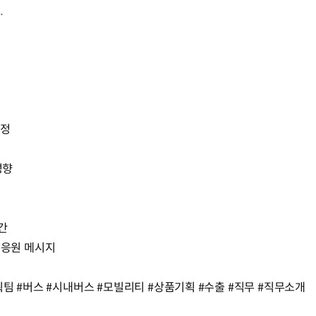
.
과정
성향
간
게 응원 메시지
팀 #버스 #시내버스 #모빌리티 #상품기획 #수출 #직무 #직무소개