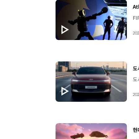
[
At
202
[
도
202
[
현