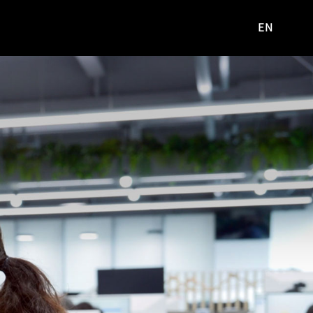
EN
영문
사이트로
이동