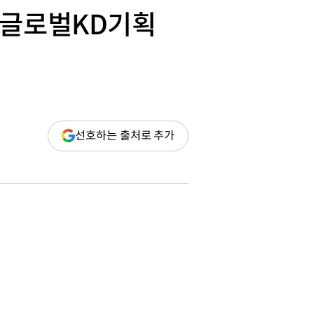
 글로벌KD기획
(새
선호하는 출처로 추가
창
열림)