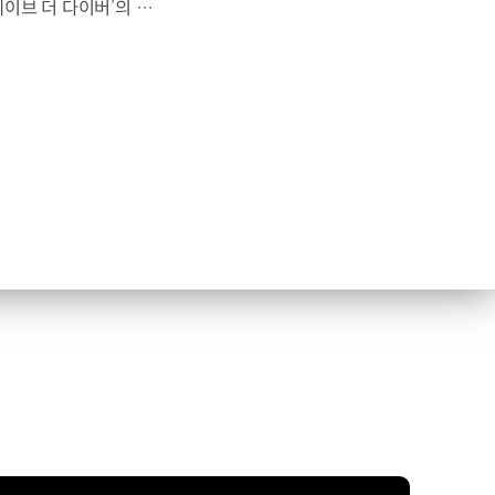
대한민국 최초 BAFTA 게임 어워드의 게임 디자인 부문 수상에 빛나는‘데이브 더 다이버’의 최신 DLC에 포니 픽업이 등장합니다.데이브 더 다이버 - 인 더 정글 속 포니 픽업의 활약을 체험해 보세요. Steam, Nintendo Switch 2 Nintendo Switch, PS5 PS4, Xbox Series X|S, Epic Games Store에서 만나 볼 수 있습니다. #현대자동차 #데이브더다이버 #인더정글 #민트로켓 #게임콜라보 #포니픽업 #포니 유튜브 쇼츠 보기 >