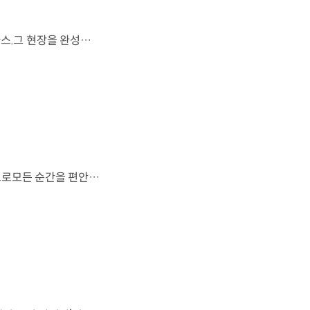
FIFA 월드컵 2026™에서 세계 최초로 라이브 퍼포먼스를 선보인 아틀라스.그 현장을 완성한 시니어 프로그램 매니저 세스 데이비스(Seth Davis)가 전하는 퍼포먼스의 비하인드 스토리를 만나보세요. 인터뷰 전문 보기 ▶ 자세히 보기 ▶ #현대자동차 #보스턴다이나믹스 #아틀라스 #로보틱스 #BostonDynamics #Atlas #Robotics #NextStartsNow
도시의 빛을 지나, 숲의 고요를 따라.세련된 디자인과 정제된 주행 감각으로모든 순간을 편안하게 완성하는 더 뉴 그랜저를 만나보세요. *본 영상은 AI를 활용해 제작했습니다. #현대자동차 #더뉴그랜저 #플래그십세단 #그랜저 #플레오스커넥트