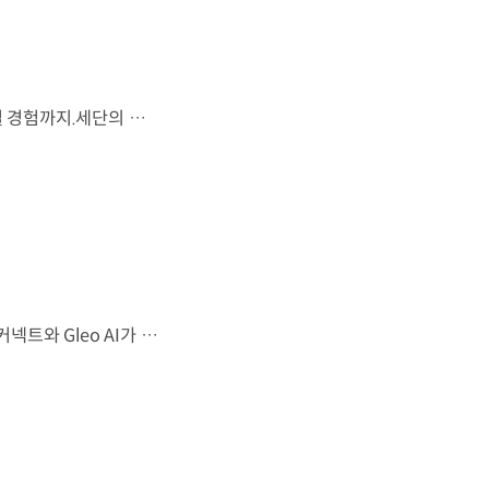
시선을 사로잡는 미래지향적 디자인과 플레오스 커넥트로 완성한 디지털 경험까지.세단의 새로운 기준을 제시하는 디 올 뉴 아반떼를 만나보세요. *본 영상은 AI를 활용해 제작했습니다. #현대자동차 #디올뉴아반떼 #아반떼 #플레오스커넥트 #글레오AI 유튜브 쇼츠 보기
샤크 노즈 형상과 심리스 호라이즌 램프가 완성한 세련된 외관플레오스 커넥트와 Gleo AI가 만드는 스마트한 운전 경험까지. 새롭게 진화한 더 뉴 그랜저를 영상으로 만나보세요. #현대자동차 #더뉴그랜저 #플레오스커넥트 #그랜저 #플래그십세단 #TheNewGrandeur #PleosConnect