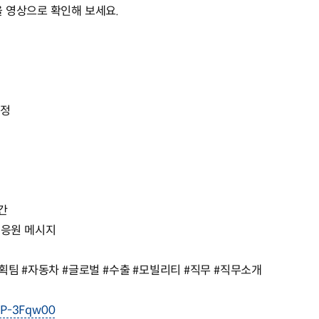
 영상으로 확인해 보세요.
과정
순간
게 응원 메시지
획팀 #자동차 #글로벌 #수출 #모빌리티 #직무 #직무소개
etP-3Fqw00