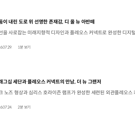
동영상]
둠이 내린 도로 위 선명한 존재감, 디 올 뉴 아반떼
6.07.29.
1분 보기
동영상]
래그십 세단과 플레오스 커넥트의 만남, 더 뉴 그랜저
6.07.24.
2분 보기