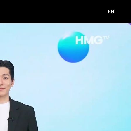
EN
영문
사이트로
이동