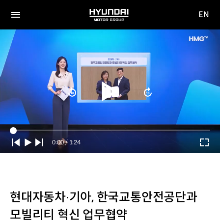
EN
HYUNDAI
영문
MOTOR
전체
사이트
메뉴
GROUP
이동
Current
0:00
/
Duration
1:24
Time
현대자동차∙기아, 한국교통안전공단과
모빌리티 혁신 업무협약