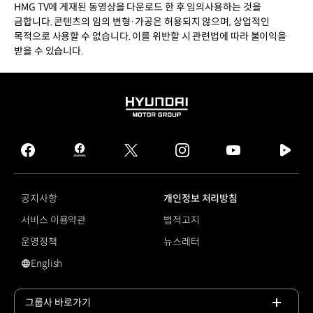
HMG TV에 게재된 동영상을 다운로드 한 후 임의사용하는 것을
금합니다. 콘텐츠의 임의 변형·가공은 허용되지 않으며, 상업적인
목적으로 사용할 수 없습니다. 이를 위반할 시 관련법에 따라 불이익을
받을 수 있습니다.
HYUNDAI
MOTOR
GROUP
facebook
hmg
twitter
instagram
youtube
naver
journal
tv
facebook
공지사항
개인정보 처리방침
서비스 이용약관
법적고지
운영정책
뉴스레터
English
영문 사이트로 이동
그룹사 바로가기