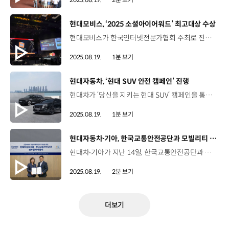
[동영상]
현대모비스, ‘2025 소셜아이어워드’ 최고대상 수상
현대모비스가 한국인터넷전문가협회 주최로 진행된 ‘2025 소셜아이어워드’에서 2관왕을 차지하며 디지털 커뮤니케이션 역량을 다시 한번 입증했습니다. 지난달 24일, 서울 양재 엘타워 그랜드홀에서 열린 소셜아이어워드는 SNS 플랫폼을 활용한 혁신 사례 중 가장 혁신적이고 모범적인 서비스를 선정해 시상하는 국내 최고 권위의 시상식인데요. 현대모비스의 ‘모비스라이브’는 자체 제작한 영상, 블로그, 뉴스레터 등의 다양한 콘텐츠로 일반인의 접근성과 이해도를 높여 블로그 분야 ‘최고대상’의 영예를 안았고, 현대모비스의 인스타그램은 전문성은 유지하면서도, 3D 애니메이션과 릴스처럼 젊은 구독자가 선호하는 유연한 전달 방식을 채택해 대기업 분야 ‘대상’을 수상했습니다.
2025.08.19.
1분 보기
[동영상]
현대자동차, ‘현대 SUV 안전 캠페인’ 진행
현대차가 ‘당신을 지키는 현대 SUV’ 캠페인을 통해 대표 SUV 라인업 싼타페, 투싼, 코나의 향상된 안전 성능 알리기에 나섭니다. ‘2026 싼타페’, ‘2026 투싼’, ‘코나 블랙 익스테리어’ 출시에 맞춘 이번 캠페인은 현대차가 최우선으로 강조하는 안전이란 가치를 전달하기 위한 것인데요. 한문철TV와 함께 ‘현대 SUV가 지켜준 순간’을 주제로 블랙박스 영상 공모전을 열어 안전사양의 필요성을 강조하고, 토스 앱에서는 ‘현대 SUV 안전 주행 게임’, ‘현대 SUV 도로 위 안전 성향 테스트’ 등의 안전 주행 프로모션을 준비해 고객 참여도를 높일 계획입니다.
2025.08.19.
1분 보기
[동영상]
현대자동차∙기아, 한국교통안전공단과 모빌리티 혁신 업무협약
현대차∙기아가 지난 14일, 한국교통안전공단과 공공 데이터 기반의 모빌리티 혁신을 위한 업무협약식을 진행했습니다. 이번 협약은 첨단 모빌리티 기술과 데이터를 활용해, 인구 소멸 지역의 지속가능성을 높이기 위한 건데요. 현대차·기아가 수요응답 교통 솔루션 ‘셔클’을 운영하며 얻은 사업 노하우와 데이터에, 한국교통안전공단의 공공 교통 사업 관리 시스템 등이 더해져 시너지를 낼 것으로 기대됩니다. 김수영 상무 / 현대차 모빌리티사업실(이번 협약은) 공공데이터를 기반으로 미래 모빌리티를 준비하고 이 새로운 혁신에 같이 시너지를 내보자라는 데 취지가 있습니다. 미래 모빌리티 변화의 새로운 표준을 우리가 만들 수 있지 않을까 하는 기대가 있습니다. 민승기 본부장 / 한국교통안전공단기관이 갖고 있는 노하우와 장점을 합해서 구체적인 성과가 나올 수 있도록 저희도 열심히 노력하겠습니다. 이번 공공 교통 분야 협력은 지난 3월, 현대차그룹이 Pleos 25에서 발표한 차세대 도시 교통 협의체 ‘NUMA’ 구축 계획의 일환인데요. 양사는 앞으로 인구소멸 지역의 교통 실태를 함께 분석해 지역 맞춤형 정책과 제도를 제안하는 등 지역교통 문제를 해결하고 지속 가능한 모빌리티 체계를 구축하기 위해 협력해 나갈 예정입니다.
2025.08.19.
2분 보기
더보기