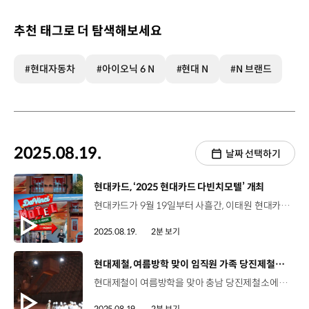
추천 태그로 더 탐색해보세요
#현대자동차
#아이오닉 6 N
#현대 N
#N 브랜드
2025.08.19.
날짜 선택하기
[동영상]
현대카드, ‘2025 현대카드 다빈치모텔’ 개최
현대카드가 9월 19일부터 사흘간, 이태원 현대카드 구역 일대에서 ‘2025 현대카드 다빈치모텔’을 개최합니다. 다빈치모텔은 토크·공연·전시·버스킹과 같은 다채로운 프로그램을 통해, 예술·학문·경영·기술 등 각 분야의 독보적인 아이콘들을 만날 수 있는 현대카드의 문화 융복합 페스티벌인데요. 올해로 5회를 맞이하며 아트, 패션, 미스터리, 코미디, 뷰티 등 장르의 스펙트럼을 넓혀 총 39개 팀을 선별하고, K팝을 대표하는 아티스트와 강력한 글로벌 라인업, 대폭 강화된 아카데믹 콘텐츠 등을 마련했습니다. 특히, 올해 다빈치모텔은 1인당 예매수량을 늘리고, 이태원 전역의 스트리트 매장과 협업하는 등 ‘누구나 즐길 수 있는 축제’로서 지식과 감성의 경계를 넘나드는 경험을 제공할 예정입니다.
2025.08.19.
2분 보기
[동영상]
현대제철, 여름방학 맞이 임직원 가족 당진제철소 초청 견학
현대제철이 여름방학을 맞아 충남 당진제철소에서 임직원 가족 초청 견학 행사를 진행했습니다. 이번 행사는 임직원 가족들의 철강 산업에 대한 이해를 돕고, 현대제철 일원으로서 자긍심과 소속감을 강화하기 위해 마련됐는데요. 7월 29일부터 3주간 6차수에 걸쳐 총 480명이 참여했습니다. 당진제철소를 방문한 가족들은 새로 단장한 홍보관을 둘러보고, 부두, 철광석 저장 시설, 고로 공장과 압연공정 등 철강 생산 핵심 설비도 살펴봤습니다. 윤수빈 / 현대제철 윤태영 주임 자녀책으로만 보던 과정을 실제로 볼 수 있어서 신기했습니다. 앞으로도 이런 기회가 또 있었으면 좋겠습니다. 윤태영 주임 / 현대제철 당진제철소 시험검정팀아빠 회사 견학 프로그램에서 느낀게 있었으면 좋겠고, 앞으로도 지금처럼 튼튼하게 자랐으면 좋겠어. 현대제철은 앞으로도 매년 가족 초청 행사를 개최해 임직원과 가족이 공감할 수 있는 기회를 지속 확대할 계획입니다.
2025.08.19.
2분 보기