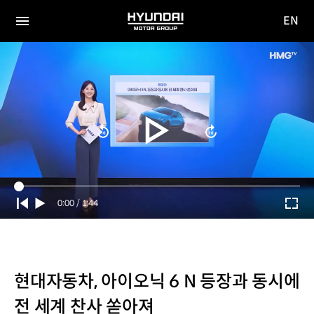
EN
HYUNDAI
영문
MOTOR
전체
사이트
메뉴
GROUP
이동
Current
0:00
/
Duration
1:44
Time
현대자동차, 아이오닉 6 N 등장과 동시에
전 세계 찬사 쏟아져