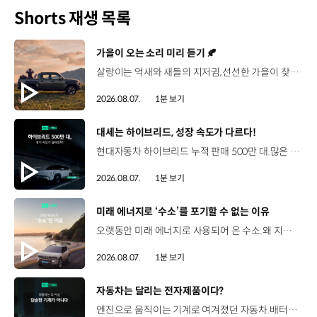
Shorts 재생 목록
[동영상]
가을이 오는 소리 미리 듣기 🍂
살랑이는 억새와 새들의 지저귐,선선한 가을이 찾아오는 소리. 더 기아 타스만과 함께 계절을 만나보세요. 🎧 *본 영상은 AI를 활용해 제작했습니다. #기아 #더기아타스만 #타스만 #가을 #입추 #Tasman #ASMR
2026.08.07.
1분 보기
[동영상]
대세는 하이브리드, 성장 속도가 다르다!
현대자동차 하이브리드 누적 판매 500만 대.많은 운전자들이 선택한 이유는 무엇일까요? 현대진행형 팟캐스트 EP.21에서 확인하세요.📻 #현대자동차그룹 #현대진행형 #모빌리티팟캐스트 #하이브리드 #연료 #미래모빌리티 #모빌리티
2026.08.07.
1분 보기
[동영상]
미래 에너지로 ‘수소’를 포기할 수 없는 이유
오랫동안 미래 에너지로 사용되어 온 수소.왜 지금까지도 중요한 선택지로 꼽힐까요? 현대진행형 팟캐스트 EP.21에서 확인하세요.📻 #현대자동차그룹 #현대진행형 #모빌리티팟캐스트 #수소전기차 #수소에너지 #연료 #미래모빌리티 #모빌리티
2026.08.07.
1분 보기
[동영상]
자동차는 달리는 전자제품이다?
엔진으로 움직이는 기계로 여겨졌던 자동차.배터리와 소프트웨어를 통해 어떻게 바뀌고 있을까요? 현대진행형 팟캐스트 EP.21에서 확인하세요.📻 #현대자동차그룹 #현대진행형 #모빌리티팟캐스트 #SDV #전기차 #연료 #미래모빌리티 #모빌리티