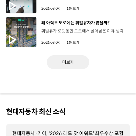
2026.08.07.
1분 보기
[동영상]
왜 아직도 도로에는 휘발유차가 많을까?
휘발유가 오랫동안 도로에서 살아남은 이유.생각보다 강력한 장점이 있었습니다. 현대진행형 팟캐스트 EP.21에서 확인하세요.📻 #현대자동차그룹 #현대진행형 #모빌리티팟캐스트 #휘발유 #내연기관 #연료 #미래모빌리티 #모빌리티
2026.08.07.
1분 보기
더보기
현대자동차 최신 소식
현대자동차·기아, '2026 레드 닷 어워드' 최우수상 포함