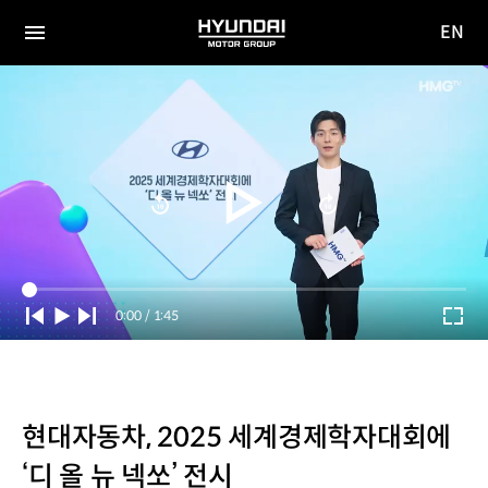
EN
HYUNDAI
영문
MOTOR
전체
사이트
메뉴
GROUP
이동
Current
0:00
/
Duration
1:45
Time
현대자동차, 2025 세계경제학자대회에
‘디 올 뉴 넥쏘’ 전시