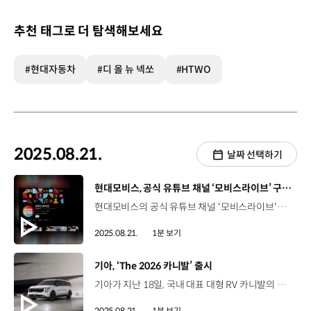
추천 태그로 더 탐색해보세요
#현대자동차
#디 올 뉴 넥쏘
#HTWO
2025.08.21.
날짜 선택하기
[동영상]
현대모비스, 공식 유튜브 채널 ‘모비스라이브’ 구독자 10만 명 돌파
현대모비스의 공식 유튜브 채널 '모비스라이브'가 유튜브 실버 버튼을 획득하며 대중성과 영향력을 인정받았습니다. ‘모비스라이브’는 2011년 12월 개설한 뒤 꾸준한 성장세를 이어오다 지난 7월, 구독자가 10만 명을 넘어섰는데요. ‘문과적 기술주의’, ‘차차나아지겠지’ 등 엔터테인먼트형 정보 콘텐츠를 통해 모빌리티 기술 이야기를 시청자 중심으로 쉽고 재미있게 전달하며, 편당 평균 20만 회 이상의 조회수를 기록하고 있습니다. 김은정 팀장 / 현대모비스 브랜드커뮤니케이션팀현대모비스만이 전할 수 있는 유용한 정보와 모빌리티 이야기들을 유튜브 트렌드에 맞게 기획, 제작하고 있는 노력이 대중들에게 어필이 되고 있는 것 같아 기쁘게 생각합니다. 앞으로도 현대모비스는 다양한 소셜미디어 채널을 통해 기술력과 브랜드 정체성을 효과적으로 알릴 예정입니다.
2025.08.21.
1분 보기
[동영상]
기아, ‘The 2026 카니발’ 출시
기아가 지난 18일, 국내 대표 대형 RV 카니발의 고객 선호 편의사양을 대폭 확대한 ‘The 2026 카니발’을 출시했습니다. ‘The 2026 카니발’은 기본 트림인 프레스티지에는 스마트 파워테일게이트와 전자식 룸미러를 기본 사양으로 탑재하고, 인기 트림인 노블레스에는 멀티존 음성인식, 기아 디지털 키 2, 시그니처 트림에는 LED 리어 콤비네이션 램프와 리어 LED 턴시그널 램프를 기본화했습니다. 또한, 디자인 특화 트림 ‘그래비티’의 명칭을 ‘X-Line’으로 변경하고 전용 블랙 엠블럼을 적용해 강인한 느낌을 강조했습니다. 기아는 ‘The 2026 카니발’의 한층 강화된 상품성과 고급스러운 디자인으로 고객에게 차별화된 가치를 제공할 계획입니다.
2025.08.21.
1분 보기