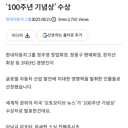
‘100주년 기념상’ 수상
현대자동차그룹
2025.08.21
5min
2,710
Views
분량
조회수
(새
선호하는 출처로 추가
미디어
다운로드
창
열림)
현대자동차그룹 정주영 창업회장, 정몽구 명예회장, 정의선
회장 등 3대(代) 경영진이
글로벌 자동차 산업 발전에 지대한 영향력을 발휘한 인물들로
선정됐습니다.
세계적 권위의 미국 ‘오토모티브 뉴스’가 ‘100주년 기념상’
수상자로 발표한건데요.
이남규 리포터, 자세한 소식 전해주시죠.