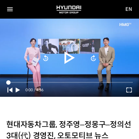
EN
HYUNDAI
영문
MOTOR
전체
사이트
메뉴
GROUP
이동
Current
0:00
/
Duration
4:56
Time
현대자동차그룹, 정주영–정몽구–정의선
3대(代) 경영진, 오토모티브 뉴스