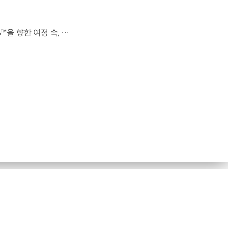
전 세계를 무대로 모두에게 영감을 전하는 49번째 팀.FIFA 월드컵 2026™을 향한 여정 속, 이제 사람들의 시선은 이 어린 스타들에게 향합니다. 자세히 보기 ▶ #Kia #InspirationConnectsUsAll #49thTeam #OMBC #FIFAWorldCup2026 유튜브 쇼츠 보기 >