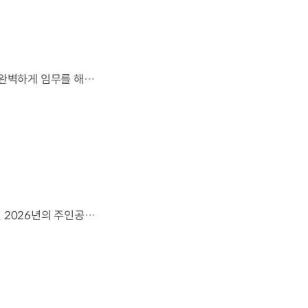
잊지 못할 여정을 돌아보며.가장 중요한 순간, 49번째 팀이 공을 건네며 완벽하게 임무를 해낸 그 순간을 함께 돌아봅니다. 자세히 보기 ▶ #Kia #InspirationConnectsUsAll #49thTeam #OMBC #FIFAWorldCup2026 유튜브 쇼츠 보기 >
영감으로 하나 된 우리는, 무엇이든 해낼 수 있습니다.세계 곳곳에서 모인 2026년의 주인공들이 FIFA 월드컵™ 오피셜 매치볼 캐리어로 꿈의 무대에 섰습니다. 자세히 보기 ▶ #Kia #InspirationConnectsUsAll #49thTeam #OMBC #FIFAWorldCup2026 유튜브 쇼츠 보기 >