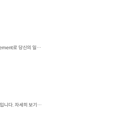
우리는 움직임이 영감을 만드는 시작이 된다고 믿습니다. 기아만의 Movement로 당신의 일상에 영감을 더해줄 2026 Kia Collection을 만나보세요. Designed to move you. Kia Collection 자세히 보기 ▶ #Kia #기아 #KiaCollection #기아컬렉션 #Designedtomoveyou #lifestyle
월드컵은 끝나지만, 우리의 여정은 계속됩니다.우리는 영원한 49번째 팀입니다. 자세히 보기 ▶ #Kia #InspirationConnectsUsAll #49thTeam #OMBC #FIFAWorldCup2026 유튜브 쇼츠 보기 >