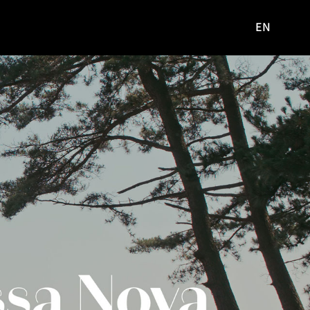
EN
영문
사이트로
이동