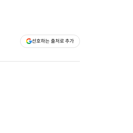
(새
선호하는 출처로 추가
창
열림)