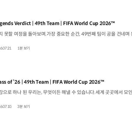
동영상]
gends Verdict | 49th Team | FIFA World Cup 2026™
6.07.21.
1분 보기
동영상]
ass of ’26 | 49th Team | FIFA World Cup 2026™
6.07.10.
3분 보기