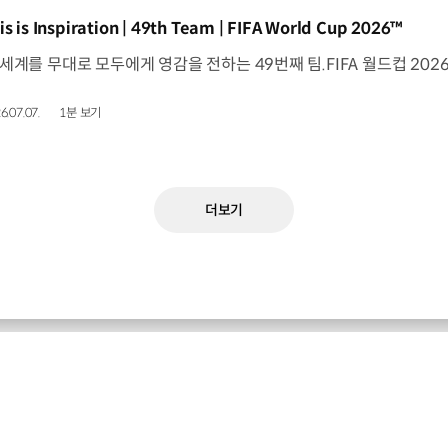
동영상]
is is Inspiration | 49th Team | FIFA World Cup 2026™
6.07.07.
1분 보기
더보기
기아 최신 소식