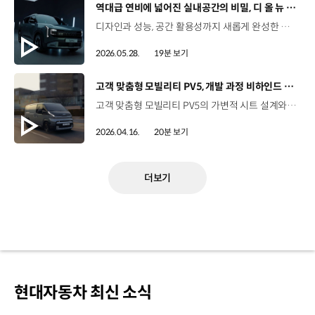
[동영상]
역대급 연비에 넓어진 실내공간의 비밀, 디 올 뉴 셀토스 개발기
디자인과 성능, 공간 활용성까지 새롭게 완성한 디 올 뉴 셀토스.연구원이 직접 밝히는 풀체인지 개발 비하인드를 만나보세요. 01:35 연구원도 “이건 좀 갖고 싶은데?”라고 생각한 역대급 풀체인지02:22 디 올 뉴 셀토스, 좋은데 비싸다? 개발 연구진의 솔직한 마음03:27 Trial – 기존 셀토스의 최대 약점, NVH 성능 개선 목표03:58 Trial – 패밀리카를 염두에 둔 2열 공간 확보 목표04:48 Trial – 소형 SUV는 꼭 귀여워야 할까? 외장 디자인 목표05:51 Modify – 디 올 뉴 셀토스의 강인한 외관 디자인 탄생 배경07:07 Modify – 비행기 날개 같은 사이드미러 디자인, 고주파 휘슬 소음 잡아내다09:20 Modify – 2열 리클라이닝 시트, 24도의 비밀10:07 Modify – 짜릿한 음악 비트를 진동으로 전달하는, 바이브로 사운드 시트13:15 Improve – 차급을 넘어선 정숙성, 고급 세단 수준의 NVH 달성14:11 Improve – 더 넓고 더 여유롭게, 동급 최강의 2열과 적재공간15:47 Improve – 선택하는 재미까지 더했다, 확 달라진 컬러 라인업16:36 Improve – 연비, 활용성 모두 잡은 하이브리드 기술 소개 (HPC / V2L / 스테이 모드) #기아 #TMI토크 #디올뉴셀토스 #디올뉴셀토스하이브리드 #디올뉴셀토스디자인 #디올뉴셀토스시트 #디올뉴셀토스실내공간 #디올뉴셀토스가격 #디올뉴셀토스옵션 #디올뉴셀토스XLine 유튜브 바로 가가
2026.05.28.
19분 보기
[동영상]
고객 맞춤형 모빌리티 PV5, 개발 과정 비하인드 스토리
고객 맞춤형 모빌리티 PV5의 가변적 시트 설계와 최첨단 사양까지.승차감과 내구성을 모두 확보하기 위한 고민,연구원이 직접 밝히는 PV5 개발 스토리를 지금 만나보세요. 00:00 하이라이트00:49 PV5 프로젝트를 맡았을 때, 들었던 생각?02:06 Trial-고객의 니즈에서 개발을 시작한 PV5 프로젝트04:20 Modify-시트를 자동차 바닥으로 넣을 수 있다면? 카고 하이루프 ‘팝업 싱킹 시트’ 개발 스토리07:02 Modify-안전성과 승차감을 충족하는 현가장치 ‘후륜 사이드로드 발생형 CTBA’ 개발 스토리11:02 Modify-비즈니스의 무한 확장을 가능하게 하는 ‘신규 인포테인먼트‘ 개발 스토리12:50 Improve-운전하기 편안한 전기 밴13:29 Improve-넓은 실내공간 확보를 위한 노력14:37 최소 회전 반경 5.5m, 경차 수준의 회전 반경 확보한 PV516:05 안드로이드 기반 AAOS 최초로 적용한 PV517:46 ‘이게 정말 되네?’ 연구원들의 솔직한 PV5 개발 소감 #기아 #TMI토크 #PV5 #PV5카고 #PV5패신저 #PV5택시 #PV5하이루프 #PBV #PV5개발과정 #PV5특화기능 #PV5성능 #PV5공간활용 #PV5승차감 #PV5안정성 #고객맞춤형모빌리티 유튜브 바로 가기 >
2026.04.16.
20분 보기
더보기
현대자동차 최신 소식