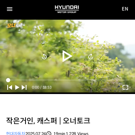
EN
HYUNDAI
영문
MOTOR
전체
사이트
메뉴
GROUP
이동
Current
0:00
/
Duration
18:53
Time
작은거인, 캐스퍼 | 오너토크
현대자동차
2025.07.24
19min
1,228
Views