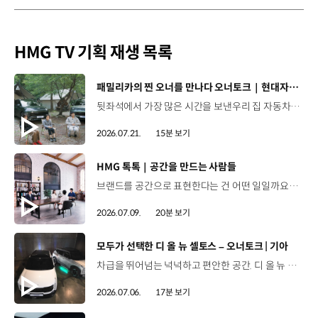
HMG TV 기획 재생 목록
[동영상]
패밀리카의 찐 오너를 만나다 오너토크｜현대자동차
뒷좌석에서 가장 많은 시간을 보낸우리 집 자동차의 찐 오너들!🚗 차에 담긴 추억부터 미래에 꿈꾸는 드림카까지 현대차 Kids의 솔직한 토크를 확인해 보세요. 00:47 패밀리카의 찐 오너, 현대차 Kids 프로필00:56 우리 가족 차가 제일 예쁘다?04:21 차 안에서 우리 가족은?06:26 패밀리카로서의 장점10:04 아이들의 눈으로 본 현대차는 어떤 이미지일까?10:55 추억을 선물한 현대차12:02 나의 드림카13:46 오너토크를 함께한 소감은? #현대자동차 #오너토크 #패밀리카 #현대차Kids #아이오닉9 #싼타페하이브리드 #아이오닉5N #아이오닉6N #N페스티벌 #가족여행 #미래세대 #드림카
2026.07.21.
15분 보기
[동영상]
HMG 톡톡｜공간을 만드는 사람들
브랜드를 공간으로 표현한다는 건 어떤 일일까요? 양재 사옥 로비부터 기아 브랜드관, 제네시스 라운지까지.현대자동차그룹의 공간 브랜딩 담당자들이 들려주는생생한 비하인드 스토리를 HMG 톡톡에서 만나보세요. 00:00 HMG 톡톡 인트로00:33 브랜드 공간 개발 담당자를 소개01:47 공간 브랜딩의 A to Z03:09 현대차그룹 양재사옥 로비 리노베이션 스토리04:58 기아를 체험하는 곳, '오토랜드 브랜드관' 스토리06:20 제네시스의 특별한 공간, '제네시스 라운지' 스토리08:00 공간 브랜딩 담당자들의 업무 에피소드11:17 공간 브랜딩을 위한 파격적인(?) 아이디어 창출법12:44 공간 브랜딩 담당자들의 특이한 직업병?14:20 공간 브랜딩 담당자들의 특별한 아이템 스토리17:55 공간에 진심인 사람들이 그리는 미래 #HMG톡톡 #공간 #현대자동차 #기아 #제네시스 #PV5 #양재사옥 #브랜드공간 #디자인 #공간디자인 #공간브랜딩 #아이디어 #오토랜드브랜드관
2026.07.09.
20분 보기
[동영상]
모두가 선택한 디 올 뉴 셀토스 – 오너토크 | 기아
차급을 뛰어넘는 넉넉하고 편안한 공간. 디 올 뉴 셀토스를 선택한 오너들의 Talk🚗 00:00 인트로00:44 오너 프로필01:34 내가 디 올 뉴 셀토스를 선택한 이유03:13 첫차라서 더 소중해04:00 보다 크고 강인해진 디자인05:08 차급을 뛰어넘는 다재다능 실내공간06:03 아이들은 몰랐던 엄마의 새 차07:08 내가 2열 편의성을 고려한 이유09:03 V2L 기능09:58 스테이 모드10:35 ADAS12:11 오감으로 느끼는 사운드 - 1열 바이브로 사운드 시트13:47 내 차를 소개합니다16:32 나에게 셀토스란 #기아 #디올뉴셀토스 #오너토크 #소형SUV #중형급소형SUV #첨단운전자보조기능 #셀토스하이브리드연비 #셀토스하이브리드XLine디자인 #바이브로사운드시트 #휠베이스 #2열리클라이닝시트 #스마트파워테일게이트
2026.07.06.
17분 보기