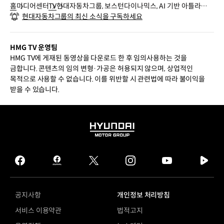
홈
미디어센터
TV
현대자동차그룹, 보스턴다이나믹스, AI 기반 아틀라스
현대자동차그룹의 최신 소식을 구독하세요
작업 영상 공개
HMG TV 운영팀
HMG TV에 게재된 동영상을 다운로드 한 후 임의사용하는 것을
금합니다. 콘텐츠의 임의 변형·가공은 허용되지 않으며, 상업적인
목적으로 사용할 수 없습니다. 이를 위반할 시 관련법에 따라 불이익을
받을 수 있습니다.
HYUNDAI
MOTOR
GROUP
facebook
hmg
twitter
instagram
youtube
naver
journal
tv
facebook
공지사항
개인정보 처리방침
서비스 이용약관
법적고지