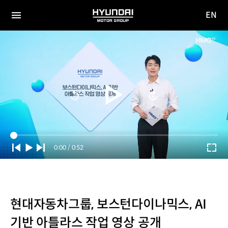
EN
HYUNDAI
영문
MOTOR
전체
사이트
메뉴
GROUP
이동
Current
0:00
/
Duration
0:52
Time
현대자동차그룹, 보스턴다이나믹스, AI
기반 아틀라스 작업 영상 공개