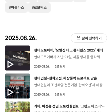
#아틀라스
#로보틱스
2025.08.26.
날짜 선택하기
[동영상]
현대오토에버, ‘모빌진 테크 콘퍼런스 2025’ 개최
현대오토에버가 지난 21일, 서울 양재동 엘타워에서 ‘모빌진 테크 콘퍼런스 2025’를 성황리에 개최했습니다. ‘모빌진(mobilgene)’은 현대오토에버의 차량 소프트웨어 브랜드인데요. 이번 콘퍼런스에서는 ‘SDV - mobilgene의 의미 있는 변화’ 등 세 가지 기술 트랙을 마련하고, 차량 소프트웨어의 혁신적인 발전과 미래 모빌리티 전략을 공개해 업계 관계자들의 주목을 받았습니다. 정지훈 센터장 / 현대오토에버 차량전장SW센터(SDV의) 핵심은 고객의 가치를 빠르게 잘 통합해서 구현하고 딜리버리하는 것이 중요하다고 생각해요. 국제 표준 플랫폼들을 개발하고 이슈를 분석하는 등 좋은 경험들을 많이 가지고 있기 때문에 현대자동차그룹이 성공적으로 SDV로 전환하는 데 많은 도움을 드리고 싶습니다. 현대오토에버는 앞으로도 SDV 아키텍처와 미래 모빌리티 기술을 중심으로 차량 소프트웨어 발전을 지속적으로 이끌어나갈 계획입니다.
2025.08.26.
2분 보기
[동영상]
현대건설–한화오션, 해상풍력 프로젝트 맞손
현대건설이 조선해양 전문기업 ‘한화오션’과 해상풍력사업 전반에 걸친 포괄적 협력을 진행합니다. 지난 19일, 서울 장교동 한화빌딩에서 열린 체결식에는 현대건설 이한우 대표이사, 한화오션 김희철 대표이사 등 주요 관계자들이 참석했는데요. 양사는 해상풍력 시장 확대는 물론 지역 경제 활성화, 일자리 창출까지 다양한 분야에서 협력하며, 대한민국 해양 청정에너지 프로젝트에서 시너지를 낼 것으로 기대됩니다. 현대건설은 지금까지 축적한 국내 최초·최대·유일의 해상풍력 실적을 기반으로 차세대 에너지 분야의 시장 다각화에 본격적으로 나설 예정입니다.
2025.08.26.
1분 보기
[동영상]
기아, 이성흠 선임 오토컨설턴트 '그랜드 마스터' 등극