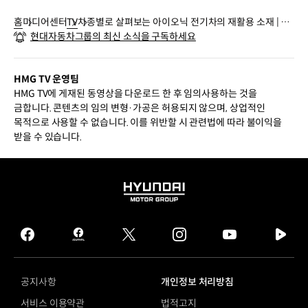
홈
미디어센터
TV
차종별로 살펴보는 아이오닉 전기차의 재활용 소재 | 현
현대자동차그룹의 최신 소식을 구독하세요
대자동차
HMG TV 운영팀
HMG TV에 게재된 동영상을 다운로드 한 후 임의사용하는 것을
금합니다. 콘텐츠의 임의 변형·가공은 허용되지 않으며, 상업적인
목적으로 사용할 수 없습니다. 이를 위반할 시 관련법에 따라 불이익을
받을 수 있습니다.
HYUNDAI
MOTOR
GROUP
facebook
hmg
twitter
instagram
youtube
naver
journal
tv
facebook
공지사항
개인정보 처리방침
서비스 이용약관
법적고지