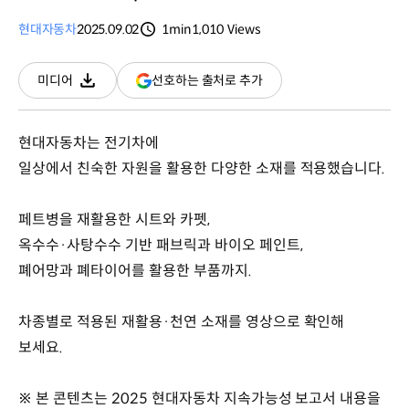
현대자동차
2025.09.02
1min
1,010
Views
분량
조회수
(새
선호하는 출처로 추가
미디어
다운로드
창
열림)
현대자동차는 전기차에
일상에서 친숙한 자원을 활용한 다양한 소재를 적용했습니다.
페트병을 재활용한 시트와 카펫,
옥수수·사탕수수 기반 패브릭과 바이오 페인트,
폐어망과 폐타이어를 활용한 부품까지.
차종별로 적용된 재활용·천연 소재를 영상으로 확인해
보세요.
※ 본 콘텐츠는 2025 현대자동차 지속가능성 보고서 내용을