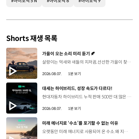
#아이오닉 5 N
#아이오닉 6
#아이오닉 9
Shorts 재생 목록
[동영상]
가을이 오는 소리 미리 듣기 🍂
살랑이는 억새와 새들의 지저귐,선선한 가을이 찾아오는 소리. 더 기아 타스만과 함께 계절을 만나보세요. 🎧 *본 영상은 AI를 활용해 제작했습니다. #기아 #더기아타스만 #타스만 #가을 #입추 #Tasman #ASMR
2026.08.07.
1분 보기
[동영상]
대세는 하이브리드, 성장 속도가 다르다!
현대자동차 하이브리드 누적 판매 500만 대.많은 운전자들이 선택한 이유는 무엇일까요? 현대진행형 팟캐스트 EP.21에서 확인하세요.📻 #현대자동차그룹 #현대진행형 #모빌리티팟캐스트 #하이브리드 #연료 #미래모빌리티 #모빌리티
2026.08.07.
1분 보기
[동영상]
미래 에너지로 ‘수소’를 포기할 수 없는 이유
오랫동안 미래 에너지로 사용되어 온 수소.왜 지금까지도 중요한 선택지로 꼽힐까요? 현대진행형 팟캐스트 EP.21에서 확인하세요.📻 #현대자동차그룹 #현대진행형 #모빌리티팟캐스트 #수소전기차 #수소에너지 #연료 #미래모빌리티 #모빌리티