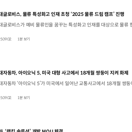
동영상]
대글로비스, 물류 특성화고 인재 초청 ‘2025 물류 드림 캠프’ 진행
5.09.02.
1분 보기
동영상]
대자동차, 아이오닉 5, 미국 대형 사고에서 18개월 쌍둥이 지켜 화제
5.09.02.
1분 보기
동영상]
아, ‘랙킹 솔루션’ 개발 MOU 체결