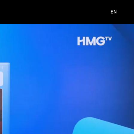
EN
영문
사이트로
이동