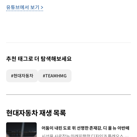
유튜브에서 보기 >
추천 태그로 더 탐색해보세요
#현대자동차
#TEAMHMG
현대자동차 재생 목록
[동영상]
어둠이 내린 도로 위 선명한 존재감, 디 올 뉴 아반떼
시선을 사로잡는 미래지향적 디자인과 플레오스 커넥트로 완성한 디지털 경험까지.세단의 새로운 기준을 제시하는 디 올 뉴 아반떼를 만나보세요. *본 영상은 AI를 활용해 제작했습니다. #현대자동차 #디올뉴아반떼 #아반떼 #플레오스커넥트 #글레오AI 유튜브 쇼츠 보기