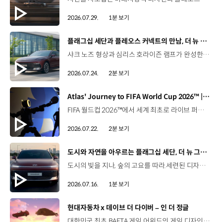
2026.07.29.
1분 보기
[동영상]
플래그십 세단과 플레오스 커넥트의 만남, 더 뉴 그랜저
샤크 노즈 형상과 심리스 호라이즌 램프가 완성한 세련된 외관플레오스 커넥트와 Gleo AI가 만드는 스마트한 운전 경험까지. 새롭게 진화한 더 뉴 그랜저를 영상으로 만나보세요. #현대자동차 #더뉴그랜저 #플레오스커넥트 #그랜저 #플래그십세단 #TheNewGrandeur #PleosConnect
2026.07.24.
2분 보기
[동영상]
Atlas' Journey to FIFA World Cup 2026™ | 보스턴 다이나믹스
FIFA 월드컵 2026™에서 세계 최초로 라이브 퍼포먼스를 선보인 아틀라스.그 현장을 완성한 시니어 프로그램 매니저 세스 데이비스(Seth Davis)가 전하는 퍼포먼스의 비하인드 스토리를 만나보세요. 인터뷰 전문 보기 ▶ 자세히 보기 ▶ #현대자동차 #보스턴다이나믹스 #아틀라스 #로보틱스 #BostonDynamics #Atlas #Robotics #NextStartsNow
2026.07.22.
2분 보기
[동영상]
도시와 자연을 아우르는 플래그십 세단, 더 뉴 그랜저
도시의 빛을 지나, 숲의 고요를 따라.세련된 디자인과 정제된 주행 감각으로모든 순간을 편안하게 완성하는 더 뉴 그랜저를 만나보세요. *본 영상은 AI를 활용해 제작했습니다. #현대자동차 #더뉴그랜저 #플래그십세단 #그랜저 #플레오스커넥트
2026.07.16.
1분 보기
[동영상]
현대자동차 x 데이브 더 다이버 – 인 더 정글
대한민국 최초 BAFTA 게임 어워드의 게임 디자인 부문 수상에 빛나는‘데이브 더 다이버’의 최신 DLC에 포니 픽업이 등장합니다.데이브 더 다이버 - 인 더 정글 속 포니 픽업의 활약을 체험해 보세요. Steam, Nintendo Switch 2 Nintendo Switch, PS5 PS4, Xbox Series X|S, Epic Games Store에서 만나 볼 수 있습니다. #현대자동차 #데이브더다이버 #인더정글 #민트로켓 #게임콜라보 #포니픽업 #포니 유튜브 쇼츠 보기 >