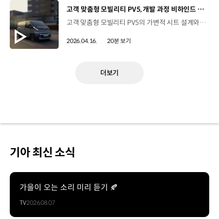
[동영상]
고객 맞춤형 모빌리티 PV5, 개발 과정 비하인드 스토리
고객 맞춤형 모빌리티 PV5의 가변적 시트 설계와 최첨단 사양까지.승차감과 내구성을 모두 확보하기 위한 고민,연구원이 직접 밝히는 PV5 개발 스토리를 지금 만나보세요. 00:00 하이라이트00:49 PV5 프로젝트를 맡았을 때, 들었던 생각?02:06 Trial-고객의 니즈에서 개발을 시작한 PV5 프로젝트04:20 Modify-시트를 자동차 바닥으로 넣을 수 있다면? 카고 하이루프 ‘팝업 싱킹 시트’ 개발 스토리07:02 Modify-안전성과 승차감을 충족하는 현가장치 ‘후륜 사이드로드 발생형 CTBA’ 개발 스토리11:02 Modify-비즈니스의 무한 확장을 가능하게 하는 ‘신규 인포테인먼트‘ 개발 스토리12:50 Improve-운전하기 편안한 전기 밴13:29 Improve-넓은 실내공간 확보를 위한 노력14:37 최소 회전 반경 5.5m, 경차 수준의 회전 반경 확보한 PV516:05 안드로이드 기반 AAOS 최초로 적용한 PV517:46 ‘이게 정말 되네?’ 연구원들의 솔직한 PV5 개발 소감 #기아 #TMI토크 #PV5 #PV5카고 #PV5패신저 #PV5택시 #PV5하이루프 #PBV #PV5개발과정 #PV5특화기능 #PV5성능 #PV5공간활용 #PV5승차감 #PV5안정성 #고객맞춤형모빌리티 유튜브 바로 가기 >
2026.04.16.
20분 보기
더보기
기아 최신 소식
가을이 오는 소리 미리 듣기 🍂
TV
2026.08.07