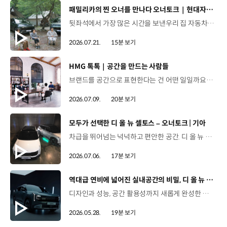
[동영상]
패밀리카의 찐 오너를 만나다 오너토크｜현대자동차
뒷좌석에서 가장 많은 시간을 보낸우리 집 자동차의 찐 오너들!🚗 차에 담긴 추억부터 미래에 꿈꾸는 드림카까지 현대차 Kids의 솔직한 토크를 확인해 보세요. 00:47 패밀리카의 찐 오너, 현대차 Kids 프로필00:56 우리 가족 차가 제일 예쁘다?04:21 차 안에서 우리 가족은?06:26 패밀리카로서의 장점10:04 아이들의 눈으로 본 현대차는 어떤 이미지일까?10:55 추억을 선물한 현대차12:02 나의 드림카13:46 오너토크를 함께한 소감은? #현대자동차 #오너토크 #패밀리카 #현대차Kids #아이오닉9 #싼타페하이브리드 #아이오닉5N #아이오닉6N #N페스티벌 #가족여행 #미래세대 #드림카
2026.07.21.
15분 보기
[동영상]
HMG 톡톡｜공간을 만드는 사람들
브랜드를 공간으로 표현한다는 건 어떤 일일까요? 양재 사옥 로비부터 기아 브랜드관, 제네시스 라운지까지.현대자동차그룹의 공간 브랜딩 담당자들이 들려주는생생한 비하인드 스토리를 HMG 톡톡에서 만나보세요. 00:00 HMG 톡톡 인트로00:33 브랜드 공간 개발 담당자를 소개01:47 공간 브랜딩의 A to Z03:09 현대차그룹 양재사옥 로비 리노베이션 스토리04:58 기아를 체험하는 곳, '오토랜드 브랜드관' 스토리06:20 제네시스의 특별한 공간, '제네시스 라운지' 스토리08:00 공간 브랜딩 담당자들의 업무 에피소드11:17 공간 브랜딩을 위한 파격적인(?) 아이디어 창출법12:44 공간 브랜딩 담당자들의 특이한 직업병?14:20 공간 브랜딩 담당자들의 특별한 아이템 스토리17:55 공간에 진심인 사람들이 그리는 미래 #HMG톡톡 #공간 #현대자동차 #기아 #제네시스 #PV5 #양재사옥 #브랜드공간 #디자인 #공간디자인 #공간브랜딩 #아이디어 #오토랜드브랜드관
2026.07.09.
20분 보기
[동영상]
모두가 선택한 디 올 뉴 셀토스 – 오너토크 | 기아
차급을 뛰어넘는 넉넉하고 편안한 공간. 디 올 뉴 셀토스를 선택한 오너들의 Talk🚗 00:00 인트로00:44 오너 프로필01:34 내가 디 올 뉴 셀토스를 선택한 이유03:13 첫차라서 더 소중해04:00 보다 크고 강인해진 디자인05:08 차급을 뛰어넘는 다재다능 실내공간06:03 아이들은 몰랐던 엄마의 새 차07:08 내가 2열 편의성을 고려한 이유09:03 V2L 기능09:58 스테이 모드10:35 ADAS12:11 오감으로 느끼는 사운드 - 1열 바이브로 사운드 시트13:47 내 차를 소개합니다16:32 나에게 셀토스란 #기아 #디올뉴셀토스 #오너토크 #소형SUV #중형급소형SUV #첨단운전자보조기능 #셀토스하이브리드연비 #셀토스하이브리드XLine디자인 #바이브로사운드시트 #휠베이스 #2열리클라이닝시트 #스마트파워테일게이트
2026.07.06.
17분 보기
[동영상]
역대급 연비에 넓어진 실내공간의 비밀, 디 올 뉴 셀토스 개발기
디자인과 성능, 공간 활용성까지 새롭게 완성한 디 올 뉴 셀토스.연구원이 직접 밝히는 풀체인지 개발 비하인드를 만나보세요. 01:35 연구원도 “이건 좀 갖고 싶은데?”라고 생각한 역대급 풀체인지02:22 디 올 뉴 셀토스, 좋은데 비싸다? 개발 연구진의 솔직한 마음03:27 Trial – 기존 셀토스의 최대 약점, NVH 성능 개선 목표03:58 Trial – 패밀리카를 염두에 둔 2열 공간 확보 목표04:48 Trial – 소형 SUV는 꼭 귀여워야 할까? 외장 디자인 목표05:51 Modify – 디 올 뉴 셀토스의 강인한 외관 디자인 탄생 배경07:07 Modify – 비행기 날개 같은 사이드미러 디자인, 고주파 휘슬 소음 잡아내다09:20 Modify – 2열 리클라이닝 시트, 24도의 비밀10:07 Modify – 짜릿한 음악 비트를 진동으로 전달하는, 바이브로 사운드 시트13:15 Improve – 차급을 넘어선 정숙성, 고급 세단 수준의 NVH 달성14:11 Improve – 더 넓고 더 여유롭게, 동급 최강의 2열과 적재공간15:47 Improve – 선택하는 재미까지 더했다, 확 달라진 컬러 라인업16:36 Improve – 연비, 활용성 모두 잡은 하이브리드 기술 소개 (HPC / V2L / 스테이 모드) #기아 #TMI토크 #디올뉴셀토스 #디올뉴셀토스하이브리드 #디올뉴셀토스디자인 #디올뉴셀토스시트 #디올뉴셀토스실내공간 #디올뉴셀토스가격 #디올뉴셀토스옵션 #디올뉴셀토스XLine 유튜브 바로 가가
2026.05.28.
19분 보기