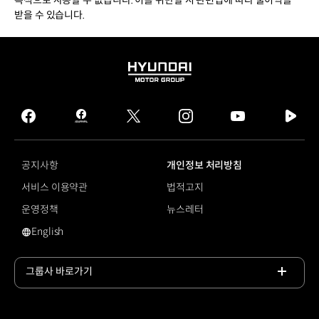
목적으로 사용할 수 없습니다. 이를 위반할 시 관련법에 따라 불이익을
받을 수 있습니다.
HYUNDAI
MOTOR
GROUP
facebook
hmg
twitter
instagram
youtube
naver
journal
tv
facebook
공지사항
개인정보 처리방침
서비스 이용약관
법적고지
운영정책
뉴스레터
English
영문 사이트로 이동
그룹사 바로가기
목록
열기