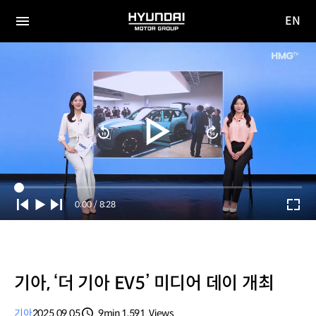
EN
HYUNDAI
영문
MOTOR
전체
사이트
메뉴
GROUP
이동
Current
0:00
/
Duration
8:28
Time
기아, ‘더 기아 EV5’ 미디어 데이 개최
기아
2025.09.05
9min
1,591
Views