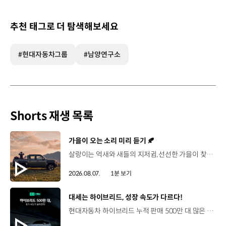
추천 태그로 더 탐색해보세요
#현대자동차그룹
#남양연구소
Shorts 재생 목록
[동영상]
가을이 오는 소리 미리 듣기 🍂
살랑이는 억새와 새들의 지저귐,선선한 가을이 찾아오는 소리. 더 기아 타스만과 함께 계절을 만나보세요. 🎧 *본 영상은 AI를 활용해 제작했습니다. #기아 #더기아타스만 #타스만 #가을 #입추 #Tasman #ASMR
2026.08.07.
1분 보기
[동영상]
대세는 하이브리드, 성장 속도가 다르다!
현대자동차 하이브리드 누적 판매 500만 대.많은 운전자들이 선택한 이유는 무엇일까요? 현대진행형 팟캐스트 EP.21에서 확인하세요.📻 #현대자동차그룹 #현대진행형 #모빌리티팟캐스트 #하이브리드 #연료 #미래모빌리티 #모빌리티