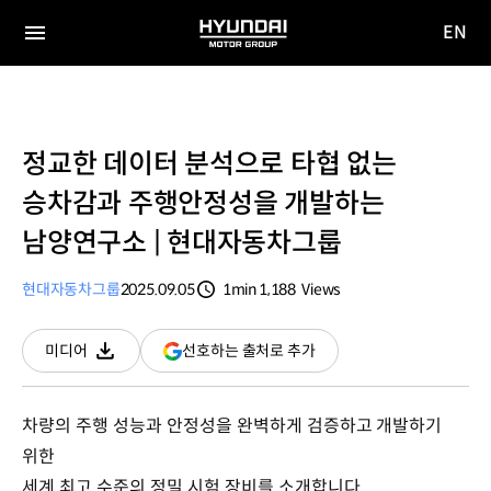
EN
HYUNDAI
영문
MOTOR
전체
사이트
메뉴
GROUP
이동
정교한 데이터 분석으로 타협 없는
승차감과 주행안정성을 개발하는
남양연구소 | 현대자동차그룹
현대자동차그룹
2025.09.05
1min
1,188
Views
분량
조회수
(새
선호하는 출처로 추가
미디어
다운로드
창
열림)
차량의 주행 성능과 안정성을 완벽하게 검증하고 개발하기
위한
세계 최고 수준의 정밀 시험 장비를 소개합니다.