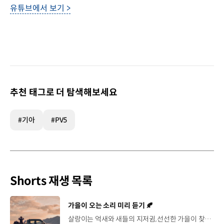
유튜브에서 보기 >
추천 태그로 더 탐색해보세요
#기아
#PV5
Shorts 재생 목록
[동영상]
가을이 오는 소리 미리 듣기 🍂
살랑이는 억새와 새들의 지저귐,선선한 가을이 찾아오는 소리. 더 기아 타스만과 함께 계절을 만나보세요. 🎧 *본 영상은 AI를 활용해 제작했습니다. #기아 #더기아타스만 #타스만 #가을 #입추 #Tasman #ASMR