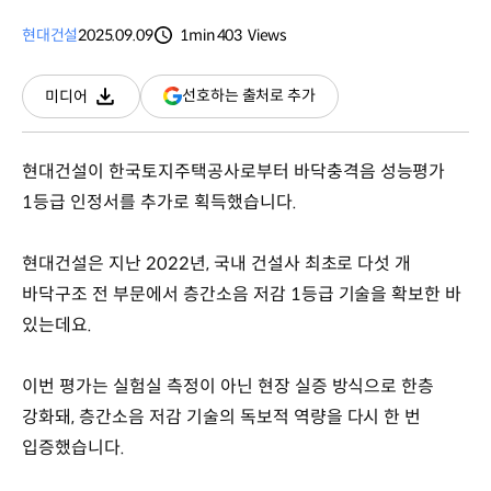
현대건설
2025.09.09
1min
403
Views
분량
조회수
(새
선호하는 출처로 추가
미디어
다운로드
창
열림)
현대건설이 한국토지주택공사로부터 바닥충격음 성능평가
1등급 인정서를 추가로 획득했습니다.
현대건설은 지난 2022년, 국내 건설사 최초로 다섯 개
바닥구조 전 부문에서 층간소음 저감 1등급 기술을 확보한 바
있는데요.
이번 평가는 실험실 측정이 아닌 현장 실증 방식으로 한층
강화돼, 층간소음 저감 기술의 독보적 역량을 다시 한 번
입증했습니다.