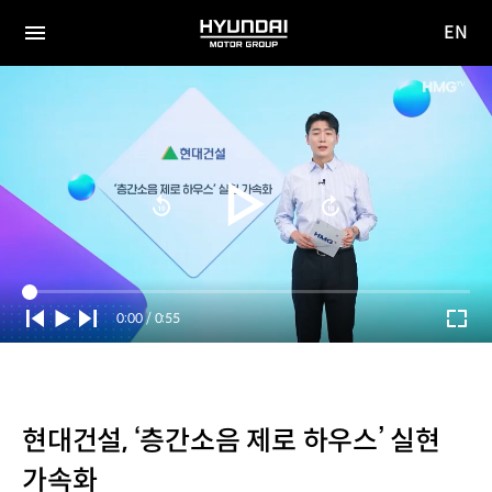
EN
HYUNDAI
영문
MOTOR
전체
사이트
메뉴
GROUP
이동
Current
0:00
/
Duration
0:55
Time
현대건설, ‘층간소음 제로 하우스’ 실현
가속화