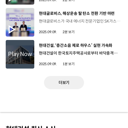
[동영상]
현대글로비스, 해상운송 탈 탄소 전환 기반 마련
현대글로비스가 국내 에너지 전문기업인 SK가스의 자회사 ‘에코마린퓨얼솔루션’과 ‘한국 동남권 기반 액화천연가스(LNG) 선박연료 공급계약’을 체결했습니다. 지난 3일, SK가스 본사에서 열린 체결식에는 현대글로비스와 SK가스의 대표이사 등 주요 관계자들이 참석했습니다. 현대글로비스는 2045년 탄소중립 달성을 목표로 LNG 이중연료 추진 엔진이 탑재된 자동차운반선(PCTC) 도입을 늘려가고 있는데요, 기존의 연료와 저탄소 연료인 LNG를 모두 사용하는 LNG 이중연료 추진 엔진은 탄소배출을 20% 이상 줄일 수 있는 것으로 알려져 있습니다. 현대글로비스는 지난해 5척을 시작으로 2028년까지 30척 이상의 LNG 이중연료 추진 자동차운반선을 도입할 예정인데요, 이번 협업을 통해, 해당 선박의 연료로 쓰일 LNG 물량과 급유경로 등을 안정적으로 확보하게 됐습니다. 현대글로비스는 저탄소 선박 확대 등을 통해 2045년까지 탄소중립을 달성할 계획입니다.
2025.09.09.
2분 보기
[동영상]
현대건설, ‘층간소음 제로 하우스’ 실현 가속화
현대건설이 한국토지주택공사로부터 바닥충격음 성능평가 1등급 인정서를 추가로 획득했습니다. 현대건설은 지난 2022년, 국내 건설사 최초로 다섯 개 바닥구조 전 부문에서 층간소음 저감 1등급 기술을 확보한 바 있는데요. 이번 평가는 실험실 측정이 아닌 현장 실증 방식으로 한층 강화돼, 층간소음 저감 기술의 독보적 역량을 다시 한 번 입증했습니다. 검증된 바닥시스템은 완충재 복합소재의 최적 배합과 적층 구조를 통해, 다양한 생활 소음을 효과적으로 흡수하고, 시공성까지 향상시킨 것이 특징입니다. 현대건설은 앞으로도 고성능 기술 개발과 현장 검증, 품질 고도화를 통해 소음으로부터 자유로운 주거 공간을 실현할 계획입니다.
2025.09.09.
1분 보기
더보기