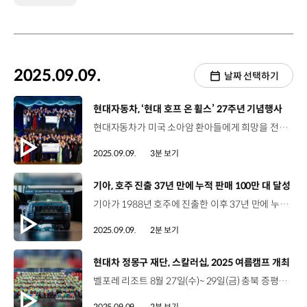
2025.09.09.
날짜 선택하기
[동영상]
현대자동차, ‘현대 호프 온 휠스’ 27주년 기념행사
현대자동차가 미국 소아암 환아들에게 희망을 전해온 ‘현대 호프 온 휠스’의 출범 27주년 기념행사를 열고 내년부터 글로벌 지원을 확대하겠다고 밝혔습니다. ‘현대 호프 온 휠스’는 1998년부터 현대자동차 미국법인과 딜러들이 소아암 치료와 연구를 위해 지원해 온 비영리 단체인데요. 현지시간으로 지난 3일, 미국 워싱턴DC 국립 대성당에서 미국 의사협회와 소아암 단체 관계자, 소아암을 극복한 어린이들이 참석한 가운데 기념행사를 열고, 지난 27년간의 연구 지원 성과와 소아암 치료 기술 발전에 기여한 여정을 돌아보는 시간을 마련했습니다. 호세 무뇨스 사장 / 현대자동차 대표이사27년 동안 ‘현대 호프 온 휠스’ 프로그램을 통해 소아암 생존율이 75%에서 85%로 높아졌으며, 이는 우리가 4만 명 이상의 어린이들의 생명을 구하는 데 기여했다는 것을 의미합니다.Over 27 years, this program has helped drive the childhood cancer survival rate from 75 percent to 85 percent, which means we've helped save lives of over 40,000 children.희망에는 국경이 없어야 하기 때문에 이 프로그램을 전 세계로 확대하고 있습니다. We are expanding this program globally because hope shouldn't have borders. ‘현대 호프 온 휠스’는 올해, 미국에서 2,700만 달러 규모의 연구 및 프로그램 보조금을 지원했는데, 1998년부터 지금까지 누적 기부금은 2억 7,700만 달러에 달합니다. 특히 올해부터는 캐나다와 멕시코의 현대자동차 법인과 딜러들도 참여해 소아암 치료 연구와 병원 장비 확충을 지원했습니다. 케빈 라일리 부의장 / 현대 호프 온 휠스현대자동차가 판매될 때마다, 현대자동차 미국법인은 소아암, 현대자동차 미국법인은 소아암 연구에 자금을 지원하고, 어린 생명을 구하기 위한 우리의 노력에 재정적 지원을 아끼지 않고 있습니다. Every time a Hyundai is sold, Hyundai Motor America is right there with us providing additional financial support. ‘현대 호프 온 휠스’는 지원금 제공 외에도 소아암 연구의 중요성에 대한 인식을 제고할 수 있는 새로운 방법을 항상 모색하고 있습니다.Hyundai Hope on Wheels is always exploring new ways to create awareness of the critical importance of pediatric cancer research. 브리아나 코머포드 앰배서더 / 현대 호프 온 휠스제가 겨우 9살이었을 때 4기 호지킨 림프종 진단을 받았습니다. 현대 호프 온 휠스는 제가 가장 필요로 할 때 희망을 주었고, 암과 싸우며 살아가는 동안 정말 가족처럼 느껴졌습니다.When I was only 9 years old, I was diagnosed with stage four Hotchkins lymphoma. // ‘Hyundai Hope on Wheels’ offered me hope when I needed it the most and since then they've truly felt like my family throughout my entire survivorship. '현대 호프 온 휠스’는 미국 소아암 인식의 달인 9월 한달간, 미국 전역 70여 개 기관에서 대표 행사인 ‘핸드프린트 세리머니’를 역대 최대 규모로 진행하고 기부금을 전달하는 한편, 내년부터는 유럽과 인도까지 활동 범위를 넓혀 더 많은 소아암 환아들에게 희망을 전할 계획입니다.
2025.09.09.
3분 보기
[동영상]
기아, 호주 진출 37년 만에 누적 판매 100만 대 달성
기아가 1988년 호주에 진출한 이후 37년 만에 누적 판매 100만 대를 달성했습니다. 호주 진출 30년이 되던 지난 2018년, 50만 대를 달성한 데 이어 불과 7년 만에 누적 판매 100만 대를 돌파하는 대기록을 세운 건데요. 이에 퀸즈랜드에 위치한 딜러사에서 기념식을 열고 타스만 듀얼 캡 모델을 구매한 100만 번째 고객에게 차량을 전달했습니다. 호주에서 역대 가장 많이 판매된 차종 1위는 쎄라토이며, 2위는 스포티지, 카니발이 4위를 기록했습니다. 기아는 경차 ‘피칸토’를 비롯해, 베스트 셀링 미니밴 ‘카니발’과 EV3, EV5 등 전동화 라인업, 그리고 지난 4월 처음 출시된 픽업트럭 ‘타스만’까지, 다양한 라인업으로 호주에서 브랜드 경쟁력을 강화하고 있습니다. 한편, 지난 2006년 법인 출범 당시 2.2%였던 기아의 호주시장 점유율은 올해 7월까지 누적 기준 6.9%를 기록해 3배 이상으로 성장했습니다.
2025.09.09.
2분 보기
[동영상]
현대차 정몽구 재단, 스칼러십, 2025 여름캠프 개최
벨포레 리조트 8월 27일(수)~ 29일(금) 충북 증평군 ‘2025 현대차 정몽구 스칼러십 여름캠프’ 개최 2011년부터 다양한 분야의 인재를 발굴, 지원한 스칼러십 프로그램 “항상 다른 사람을 배려하고, 옳은 일을 행하며, 최고를 향한 실패를 두려워하지 않는다” 정몽구 현대차그룹 명예회장의 인재 육성 철학을 계승 2025년 캠프 주제 ‘Originality: 나를 만나는 시간, 우리를 잇는 여정’ 글로벌, 미래산업, 문화예술 등 다양한 분야의 장학생 130여 명 참가 올해 캠프는 베트남, 인도네시아, 필리핀 등 세계 각국의 장학생이 함께하는 글로벌 캠프로 진행 자기 성찰, 소통, 도전을 통해 미래 리더로 성장하기 위한 다채로운 프로그램 前 스피드 스케이팅 국가대표 이상화 선수 ‘목표를 위한 도전’이라는 주제로 강연 자아성찰 워크숍, 성격유형별 팀 활동 등 공동체 속에서 성장하는 특별한 경험 “배움으로 성장하는 스칼러십의 특별한 여정은 계속됩니다”
2025.09.09.
2분 보기