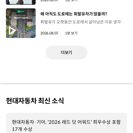
[동영상]
왜 아직도 도로에는 휘발유차가 많을까?
휘발유가 오랫동안 도로에서 살아남은 이유.생각보다 강력한 장점이 있었습니다. 현대진행형 팟캐스트 EP.21에서 확인하세요.📻 #현대자동차그룹 #현대진행형 #모빌리티팟캐스트 #휘발유 #내연기관 #연료 #미래모빌리티 #모빌리티
2026.08.07.
1분 보기
더보기
현대자동차 최신 소식
현대자동차·기아, '2026 레드 닷 어워드' 최우수상 포함
17개 수상