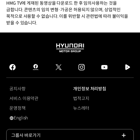
HMG TV에 게재된 동영상을 다운로드 한 후 임의사용하는 것을
금합니다. 콘텐츠의 임의 변형·가공은 허용되지 않으며, 상업적인
목적으로 사용할 수 없습니다. 이를 위반할 시 관련법에 따라 불이익을
받을 수 있습니다.
HYUNDAI
MOTOR
GROUP
facebook
hmg
twitter
instagram
youtube
naver
journal
tv
facebook
공지사항
개인정보 처리방침
서비스 이용약관
법적고지
운영정책
뉴스레터
English
영문 사이트로 이동
그룹사 바로가기