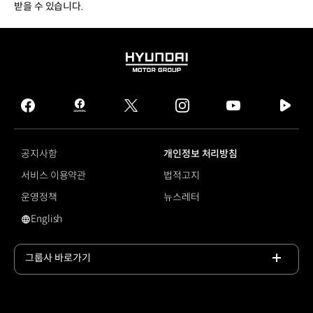
받을 수 있습니다.
HYUNDAI
MOTOR
GROUP
facebook
hmg
twitter
instagram
youtube
naver
journal
tv
facebook
공지사항
개인정보 처리방침
서비스 이용약관
법적고지
운영정책
뉴스레터
English
영문 사이트로 이동
그룹사 바로가기
목록
열기