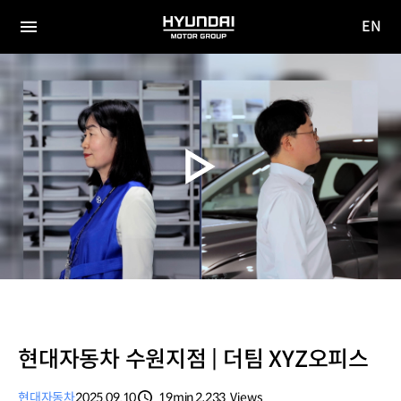
EN
HYUNDAI
영문
MOTOR
전체
사이트
메뉴
GROUP
이동
현대자동차 수원지점 | 더팀 XYZ오피스
현대자동차
2025.09.10
19min
2,233
Views