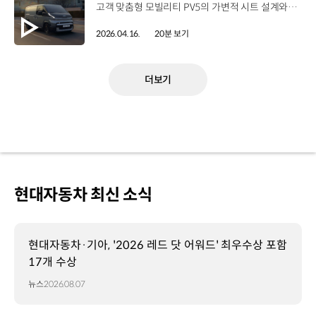
고객 맞춤형 모빌리티 PV5의 가변적 시트 설계와 최첨단 사양까지.승차감과 내구성을 모두 확보하기 위한 고민,연구원이 직접 밝히는 PV5 개발 스토리를 지금 만나보세요. 00:00 하이라이트00:49 PV5 프로젝트를 맡았을 때, 들었던 생각?02:06 Trial-고객의 니즈에서 개발을 시작한 PV5 프로젝트04:20 Modify-시트를 자동차 바닥으로 넣을 수 있다면? 카고 하이루프 ‘팝업 싱킹 시트’ 개발 스토리07:02 Modify-안전성과 승차감을 충족하는 현가장치 ‘후륜 사이드로드 발생형 CTBA’ 개발 스토리11:02 Modify-비즈니스의 무한 확장을 가능하게 하는 ‘신규 인포테인먼트‘ 개발 스토리12:50 Improve-운전하기 편안한 전기 밴13:29 Improve-넓은 실내공간 확보를 위한 노력14:37 최소 회전 반경 5.5m, 경차 수준의 회전 반경 확보한 PV516:05 안드로이드 기반 AAOS 최초로 적용한 PV517:46 ‘이게 정말 되네?’ 연구원들의 솔직한 PV5 개발 소감 #기아 #TMI토크 #PV5 #PV5카고 #PV5패신저 #PV5택시 #PV5하이루프 #PBV #PV5개발과정 #PV5특화기능 #PV5성능 #PV5공간활용 #PV5승차감 #PV5안정성 #고객맞춤형모빌리티 유튜브 바로 가기 >
2026.04.16.
20분 보기
더보기
현대자동차 최신 소식
현대자동차·기아, '2026 레드 닷 어워드' 최우수상 포함
17개 수상
뉴스
2026.08.07