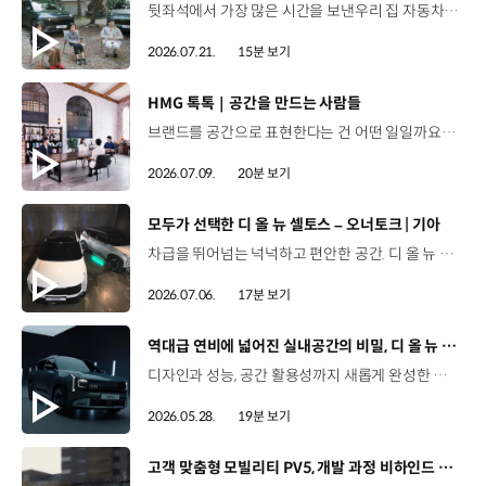
뒷좌석에서 가장 많은 시간을 보낸우리 집 자동차의 찐 오너들!🚗 차에 담긴 추억부터 미래에 꿈꾸는 드림카까지 현대차 Kids의 솔직한 토크를 확인해 보세요. 00:47 패밀리카의 찐 오너, 현대차 Kids 프로필00:56 우리 가족 차가 제일 예쁘다?04:21 차 안에서 우리 가족은?06:26 패밀리카로서의 장점10:04 아이들의 눈으로 본 현대차는 어떤 이미지일까?10:55 추억을 선물한 현대차12:02 나의 드림카13:46 오너토크를 함께한 소감은? #현대자동차 #오너토크 #패밀리카 #현대차Kids #아이오닉9 #싼타페하이브리드 #아이오닉5N #아이오닉6N #N페스티벌 #가족여행 #미래세대 #드림카
2026.07.21.
15분 보기
[동영상]
HMG 톡톡｜공간을 만드는 사람들
브랜드를 공간으로 표현한다는 건 어떤 일일까요? 양재 사옥 로비부터 기아 브랜드관, 제네시스 라운지까지.현대자동차그룹의 공간 브랜딩 담당자들이 들려주는생생한 비하인드 스토리를 HMG 톡톡에서 만나보세요. 00:00 HMG 톡톡 인트로00:33 브랜드 공간 개발 담당자를 소개01:47 공간 브랜딩의 A to Z03:09 현대차그룹 양재사옥 로비 리노베이션 스토리04:58 기아를 체험하는 곳, '오토랜드 브랜드관' 스토리06:20 제네시스의 특별한 공간, '제네시스 라운지' 스토리08:00 공간 브랜딩 담당자들의 업무 에피소드11:17 공간 브랜딩을 위한 파격적인(?) 아이디어 창출법12:44 공간 브랜딩 담당자들의 특이한 직업병?14:20 공간 브랜딩 담당자들의 특별한 아이템 스토리17:55 공간에 진심인 사람들이 그리는 미래 #HMG톡톡 #공간 #현대자동차 #기아 #제네시스 #PV5 #양재사옥 #브랜드공간 #디자인 #공간디자인 #공간브랜딩 #아이디어 #오토랜드브랜드관
2026.07.09.
20분 보기
[동영상]
모두가 선택한 디 올 뉴 셀토스 – 오너토크 | 기아
차급을 뛰어넘는 넉넉하고 편안한 공간. 디 올 뉴 셀토스를 선택한 오너들의 Talk🚗 00:00 인트로00:44 오너 프로필01:34 내가 디 올 뉴 셀토스를 선택한 이유03:13 첫차라서 더 소중해04:00 보다 크고 강인해진 디자인05:08 차급을 뛰어넘는 다재다능 실내공간06:03 아이들은 몰랐던 엄마의 새 차07:08 내가 2열 편의성을 고려한 이유09:03 V2L 기능09:58 스테이 모드10:35 ADAS12:11 오감으로 느끼는 사운드 - 1열 바이브로 사운드 시트13:47 내 차를 소개합니다16:32 나에게 셀토스란 #기아 #디올뉴셀토스 #오너토크 #소형SUV #중형급소형SUV #첨단운전자보조기능 #셀토스하이브리드연비 #셀토스하이브리드XLine디자인 #바이브로사운드시트 #휠베이스 #2열리클라이닝시트 #스마트파워테일게이트
2026.07.06.
17분 보기
[동영상]
역대급 연비에 넓어진 실내공간의 비밀, 디 올 뉴 셀토스 개발기
디자인과 성능, 공간 활용성까지 새롭게 완성한 디 올 뉴 셀토스.연구원이 직접 밝히는 풀체인지 개발 비하인드를 만나보세요. 01:35 연구원도 “이건 좀 갖고 싶은데?”라고 생각한 역대급 풀체인지02:22 디 올 뉴 셀토스, 좋은데 비싸다? 개발 연구진의 솔직한 마음03:27 Trial – 기존 셀토스의 최대 약점, NVH 성능 개선 목표03:58 Trial – 패밀리카를 염두에 둔 2열 공간 확보 목표04:48 Trial – 소형 SUV는 꼭 귀여워야 할까? 외장 디자인 목표05:51 Modify – 디 올 뉴 셀토스의 강인한 외관 디자인 탄생 배경07:07 Modify – 비행기 날개 같은 사이드미러 디자인, 고주파 휘슬 소음 잡아내다09:20 Modify – 2열 리클라이닝 시트, 24도의 비밀10:07 Modify – 짜릿한 음악 비트를 진동으로 전달하는, 바이브로 사운드 시트13:15 Improve – 차급을 넘어선 정숙성, 고급 세단 수준의 NVH 달성14:11 Improve – 더 넓고 더 여유롭게, 동급 최강의 2열과 적재공간15:47 Improve – 선택하는 재미까지 더했다, 확 달라진 컬러 라인업16:36 Improve – 연비, 활용성 모두 잡은 하이브리드 기술 소개 (HPC / V2L / 스테이 모드) #기아 #TMI토크 #디올뉴셀토스 #디올뉴셀토스하이브리드 #디올뉴셀토스디자인 #디올뉴셀토스시트 #디올뉴셀토스실내공간 #디올뉴셀토스가격 #디올뉴셀토스옵션 #디올뉴셀토스XLine 유튜브 바로 가가
2026.05.28.
19분 보기
[동영상]
고객 맞춤형 모빌리티 PV5, 개발 과정 비하인드 스토리