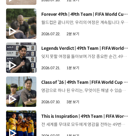
[동영상]
Forever 49th | 49th Team | FIFA World Cup 2026™
월드컵은 끝나지만, 우리의 여정은 계속됩니다.우리는 영원한 49번째 팀입니다. 자세히 보기 ▶ #Kia #InspirationConnectsUsAll #49thTeam #OMBC #FIFAWorldCup2026 유튜브 쇼츠 보기 >
2026.07.22.
2분 보기
[동영상]
Legends Verdict | 49th Team | FIFA World Cup 2026™
잊지 못할 여정을 돌아보며.가장 중요한 순간, 49번째 팀이 공을 건네며 완벽하게 임무를 해낸 그 순간을 함께 돌아봅니다. 자세히 보기 ▶ #Kia #InspirationConnectsUsAll #49thTeam #OMBC #FIFAWorldCup2026 유튜브 쇼츠 보기 >
2026.07.21.
1분 보기
[동영상]
Class of ’26 | 49th Team | FIFA World Cup 2026™
영감으로 하나 된 우리는, 무엇이든 해낼 수 있습니다.세계 곳곳에서 모인 2026년의 주인공들이 FIFA 월드컵™ 오피셜 매치볼 캐리어로 꿈의 무대에 섰습니다. 자세히 보기 ▶ #Kia #InspirationConnectsUsAll #49thTeam #OMBC #FIFAWorldCup2026 유튜브 쇼츠 보기 >
2026.07.10.
3분 보기
[동영상]
This is Inspiration | 49th Team | FIFA World Cup 2026™
전 세계를 무대로 모두에게 영감을 전하는 49번째 팀.FIFA 월드컵 2026™을 향한 여정 속, 이제 사람들의 시선은 이 어린 스타들에게 향합니다. 자세히 보기 ▶ #Kia #InspirationConnectsUsAll #49thTeam #OMBC #FIFAWorldCup2026 유튜브 쇼츠 보기 >
2026.07.07.
1분 보기