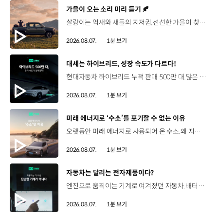
[동영상]
가을이 오는 소리 미리 듣기 🍂
살랑이는 억새와 새들의 지저귐,선선한 가을이 찾아오는 소리. 더 기아 타스만과 함께 계절을 만나보세요. 🎧 *본 영상은 AI를 활용해 제작했습니다. #기아 #더기아타스만 #타스만 #가을 #입추 #Tasman #ASMR
2026.08.07.
1분 보기
[동영상]
대세는 하이브리드, 성장 속도가 다르다!
현대자동차 하이브리드 누적 판매 500만 대.많은 운전자들이 선택한 이유는 무엇일까요? 현대진행형 팟캐스트 EP.21에서 확인하세요.📻 #현대자동차그룹 #현대진행형 #모빌리티팟캐스트 #하이브리드 #연료 #미래모빌리티 #모빌리티
2026.08.07.
1분 보기
[동영상]
미래 에너지로 ‘수소’를 포기할 수 없는 이유
오랫동안 미래 에너지로 사용되어 온 수소.왜 지금까지도 중요한 선택지로 꼽힐까요? 현대진행형 팟캐스트 EP.21에서 확인하세요.📻 #현대자동차그룹 #현대진행형 #모빌리티팟캐스트 #수소전기차 #수소에너지 #연료 #미래모빌리티 #모빌리티
2026.08.07.
1분 보기
[동영상]
자동차는 달리는 전자제품이다?
엔진으로 움직이는 기계로 여겨졌던 자동차.배터리와 소프트웨어를 통해 어떻게 바뀌고 있을까요? 현대진행형 팟캐스트 EP.21에서 확인하세요.📻 #현대자동차그룹 #현대진행형 #모빌리티팟캐스트 #SDV #전기차 #연료 #미래모빌리티 #모빌리티
2026.08.07.
1분 보기