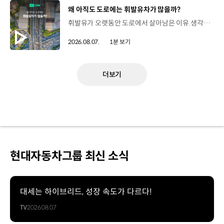
[동영상]
왜 아직도 도로에는 휘발유차가 많을까?
휘발유가 오랫동안 도로에서 살아남은 이유.생각보다 강력한 장점이 있었습니다. 현대진행형 팟캐스트 EP.21에서 확인하세요.📻 #현대자동차그룹 #현대진행형 #모빌리티팟캐스트 #휘발유 #내연기관 #연료 #미래모빌리티 #모빌리티
2026.08.07.
1분 보기
더보기
현대자동차그룹 최신 소식
대세는 하이브리드, 성장 속도가 다르다!
TV
2026.08.07