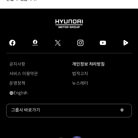
HYUNDAI
MOTOR
GROUP
facebook
hmg
twitter
instagram
youtube
naver
journal
tv
facebook
공지사항
개인정보 처리방침
서비스 이용약관
법적고지
운영정책
뉴스레터
English
영문 사이트로 이동
그룹사 바로가기
목록
열기