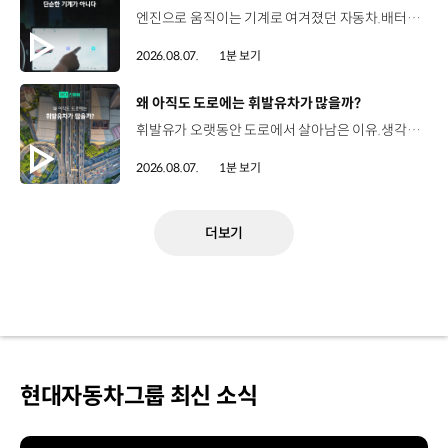
엔진으로 움직이는 기계로 여겨졌던 자동차.배터리와 소프트웨어를 통해 어떻게 바뀌고 있을까요? 현대진행형 팟캐스트 EP.21에서 확인하세요.📻 #현대자동차그룹 #현대진행형 #모빌리티팟캐스트 #SDV #전기차 #연료 #미래모빌리티 #모빌리티
2026.08.07.
1분 보기
[동영상]
왜 아직도 도로에는 휘발유차가 많을까?
휘발유가 오랫동안 도로에서 살아남은 이유.생각보다 강력한 장점이 있었습니다. 현대진행형 팟캐스트 EP.21에서 확인하세요.📻 #현대자동차그룹 #현대진행형 #모빌리티팟캐스트 #휘발유 #내연기관 #연료 #미래모빌리티 #모빌리티
2026.08.07.
1분 보기
더보기
현대자동차그룹 최신 소식