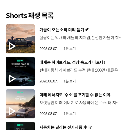
Shorts 재생 목록
[동영상]
가을이 오는 소리 미리 듣기 🍂
살랑이는 억새와 새들의 지저귐,선선한 가을이 찾아오는 소리. 더 기아 타스만과 함께 계절을 만나보세요. 🎧 *본 영상은 AI를 활용해 제작했습니다. #기아 #더기아타스만 #타스만 #가을 #입추 #Tasman #ASMR
2026.08.07.
1분 보기
[동영상]
대세는 하이브리드, 성장 속도가 다르다!
현대자동차 하이브리드 누적 판매 500만 대.많은 운전자들이 선택한 이유는 무엇일까요? 현대진행형 팟캐스트 EP.21에서 확인하세요.📻 #현대자동차그룹 #현대진행형 #모빌리티팟캐스트 #하이브리드 #연료 #미래모빌리티 #모빌리티
2026.08.07.
1분 보기
[동영상]
미래 에너지로 ‘수소’를 포기할 수 없는 이유
오랫동안 미래 에너지로 사용되어 온 수소.왜 지금까지도 중요한 선택지로 꼽힐까요? 현대진행형 팟캐스트 EP.21에서 확인하세요.📻 #현대자동차그룹 #현대진행형 #모빌리티팟캐스트 #수소전기차 #수소에너지 #연료 #미래모빌리티 #모빌리티
2026.08.07.
1분 보기
[동영상]
자동차는 달리는 전자제품이다?