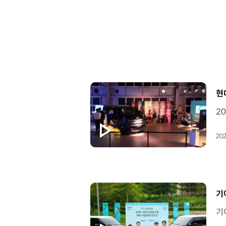
[
현
202
[
기