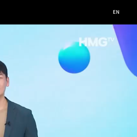
EN
영문
사이트로
이동