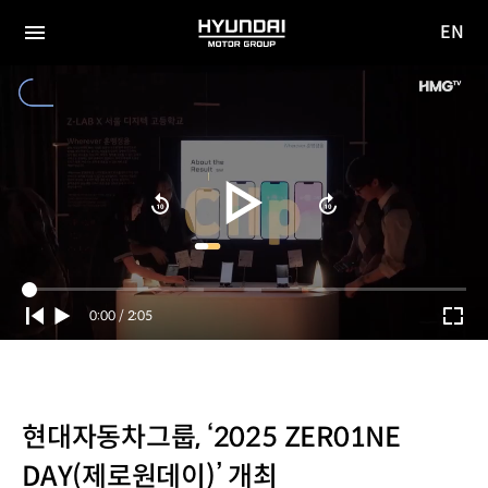
EN
HYUNDAI
영문
MOTOR
전체
사이트
메뉴
GROUP
이동
Current
0:00
/
Duration
2:05
Time
현대자동차그룹, ‘2025 ZER01NE
DAY(제로원데이)’ 개최