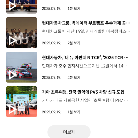
2025.09.19.
1분 보기
[동영상]
현대자동차그룹, 빅데이터 부트캠프 우수과제 공유회 ‘Re:boot Session’ 개최
현대차그룹이 지난 15일, 인재개발원 마북캠퍼스에서 2025년 빅데이터 부트캠프 우수과제 공유회, ‘Re:boot Session’을 개최했습니다. 인재개발원에서는 지난 2024년부터 구성원들이 데이터·AI 역량을 실제 업무에 적용할 수 있도록 ‘빅데이터 부트캠프’를 운영해 왔는데요. 올해는 지난 4월부터 약 4개월간 다양한 부문에서 30개의 과제가 진행됐고, 이 중 현업 적용 가능성과 비즈니스 임팩트를 기준으로 최종 5개의 우수과제를 선정했습니다. 송미영 상무 / 현대자동차그룹 인재개발원장이번 빅데이터 부트캠프는 배움 자체를 현업에 적용해보는 게임체인저에 걸맞은 교육 방식이라고 생각됩니다. 그래서 교육생분들이 각 조직의 DX 키맨으로서 자리매김할 수 있도록 관련된 업무 기회가 있었으면 좋겠고, 그런 것을 통해 각 조직의 경쟁력도 높아지길 기대합니다. 이날 공유회에서는 우수과제 발표자가 직접 과제 발표와 QA 세션을 진행하고, 실시간 온라인 송출을 통해 현장에 참석하지 못한 구성원들에게도 인사이트를 제공했습니다. 전지영 매니저 / 현대자동차 상용상품운영팀이런 교육과정 없었다면 집중하는 환경이 마련되지 않았을 것 같은데, 저의 문제를 구체화하기 위해 많은 분들의 도움을 받을 수 있었습니다. 김정대 책임연구원 / 현대자동차·기아 파이롯트개발3팀교육을 들어보니까 단순한 이론 학습을 넘어서 현업에 적용할 수 있는 많은 기회를 얻을 수 있어서 도움을 많이 받았습니다. 현대차그룹은 앞으로도 다양한 현업 과제가 데이터와 AI를 통해 어떻게 개선되고 해결될 수 있는지 공유할 수 있는 기회를 마련할 계획입니다.
2025.09.19.
2분 보기
[동영상]
현대자동차, ‘더 뉴 아반떼 N TCR’, ‘2025 TCR 월드투어’ 5라운드 우승
현대차가 호주 현지시간으로 지난 12일에서 14일까지 열린 ‘2025 TCR 월드투어’ 5라운드에서 우승하며 시즌 세 번째 우승컵을 들어올렸습니다. TCR 월드투어 5라운드가 펼쳐진 ‘더 벤드 모터스포츠 파크’는 약 85m의 고도 변화로 인해 기술적인 주행과 차량 성능이 중요한데요. ‘더 뉴 엘란트라 N TCR’ 경주차로 출전한 ‘BRC 현대 N 스쿼드라 코르세’ 팀의 노버트 미첼리즈 선수는 13일에 치러진 첫번째 결승 레이스에서 1위를, 네스토르 지로라미 선수는 14일에 치러진 두 번째 결승 레이스에서 1위를 차지했습니다. 이번 대회 우승으로 두 선수는 각각 2025 시즌 드라이버 순위 5위와 6위에 이름을 올렸습니다. ‘BRC 현대 N 스쿼드라 코르세’팀도 총 458포인트를 획득해 팀 부문 종합 순위 2위로 올라섰습니다. 노버트 미첼리즈 선수 / BRC 현대 N 스쿼드라 코르세(어려움이 많았던) 이번 서킷에서 1위를 차지해 더욱 특별하게 느껴집니다. 이번 경기에서 우리가 할 수 있는 모든 걸 다 쏟아냈기 때문에, 더욱 자랑스럽게 생각합니다. 저 역시 100% 최선을 다해 레이스에 임했습니다.On top especially on a circuit like this is just an amazing feeling. We really need to maximize every possibility and I think today was a day when we did that so we can be proud of ourselves. I did my best I was pushing 100 percent. 네스트로 지로라미 선수 / BRC 현대 N 스쿼드라 코르세또 한번의 멋진 결과를 거뒀습니다. 이번 주말 두 번째 우승입니다. 현대차와 함께해 더욱 기쁩니다. 그동안 정말 많이 노력해왔기에, 좋은 기록을 얻을 만한 자격이 있다고 생각합니다. 이번 우승은 우리 모두의 축제이고, 앞으로도 좋은 성적을 내 팬들과 함께 기쁨을 나누고 싶습니다. 고맙습니다.We just finished right too amazing result again second victory of the weekend I’m very happy for Hyundai. We deserve the results we have worked a lot. this is our congregation and I hope we can get good results there and celebrate with all the fans. Grazie. 한편, TCR 월드투어 6라운드는 오는 10월 17일부터 사흘간 한국의 ‘인제 스피디움(Inje Speedium)’에서 개최되는데요. 현대차는 2025 시즌 드라이버 챔피언십과 제조사 챔피언십을 목표로 하반기 경기에서 최선을 다할 계획입니다.
2025.09.19.
2분 보기
[동영상]
기아 초록여행, 전국 권역에 PV5 차량 신규 도입
기아가 대표 사회공헌 사업인 ‘초록여행’에 PBV 모델을 본격 도입합니다. ‘초록여행’은 기아가 전국 8개 권역에서 교통약자의 여행 편의를 돕기 위해 특수 개조한 차량을 무상 대여하는 사업인데요. 지난 2012년 출범 이후 13년간, 누적 10만 명의 장애인과 그 가족들에게 자유롭고 편안한 여행 경험을 제공하고 있습니다. 기아는 19일, 서울 마포구 문화비축기지에서 PV5 여행 1호 고객에게 차량을 전달했는데요. 새롭게 도입된 PV5 패신저 모델은 여유로운 실내 공간과 유연한 시트 활용성 등을 갖춰 누구나 쉽게 탑승할 수 있는 것이 특징입니다. 기아는 앞으로도 장애 구분 없이 모두가 자유로운 이동의 기쁨을 누릴 수 있도록 노력할 예정입니다.
2025.09.19.
1분 보기
더보기