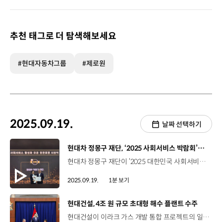
추천 태그로 더 탐색해보세요
#현대자동차그룹
#제로원
2025.09.19.
날짜 선택하기
[동영상]
현대차 정몽구 재단, ‘2025 사회서비스 박람회’에서 ‘보건복지부 장관표창’ 수상
현대차 정몽구 재단이 ‘2025 대한민국 사회서비스 박람회’ 개막식에서 ‘2025 사회서비스 활성화 유공 보건복지부 장관표창’을 수상했습니다. 장관표창은 사회서비스의 새로운 수요에 대응하여 적극적이고 선도적으로 사업을 수행한 개인 또는 기관을 선정해 시상하는데요. 현대차 정몽구 재단은 임팩트 스타트업을 발굴·육성하는 ‘H-온드림 스타트업 그라운드’와 의료 프로그램 ‘온드림 자선건강검진’을 진행한 공로를 인정받았습니다. 현대차 정몽구 재단은 앞으로도 사회 각 분야에서 지속 가능한 변화를 이끌어 나갈 예정입니다.
2025.09.19.
1분 보기
[동영상]
현대건설, 4조 원 규모 초대형 해수 플랜트 수주
현대건설이 이라크 가스 개발 통합 프로젝트의 일환인 초대형 해수 처리 플랜트 공사를 수주했습니다. 현대건설은 지난 14일, 이라크 바그다드에 있는 이라크 총리실에서 4조 원 규모의 해수공급시설 프로젝트에 관한 계약을 체결했는데요. 이번 프로젝트를 통해 코르 알 주바이르 항구 인근에 건설될 초대형 플랜트는 하루 500만 배럴 용량의 용수를 생산해 원유 증산에 사용될 것으로 기대됩니다. 현대건설은 1978년 바스라 하수도 1단계 공사를 시작으로, 주요한 국책 공사를 수행해 왔는데요. 앞으로도 탁월한 공사 수행 능력과 오랜 신뢰를 기반으로 글로벌 플랜트 강자의 위상을 높여 나갈 계획입니다.