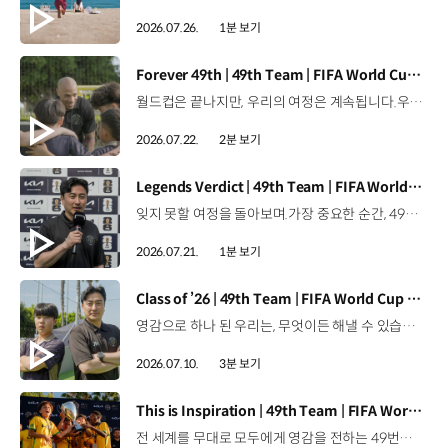
2026.07.26.
1분 보기
[동영상]
Forever 49th | 49th Team | FIFA World Cup 2026™
월드컵은 끝나지만, 우리의 여정은 계속됩니다.우리는 영원한 49번째 팀입니다. 자세히 보기 ▶ #Kia #InspirationConnectsUsAll #49thTeam #OMBC #FIFAWorldCup2026 유튜브 쇼츠 보기 >
2026.07.22.
2분 보기
[동영상]
Legends Verdict | 49th Team | FIFA World Cup 2026™
잊지 못할 여정을 돌아보며.가장 중요한 순간, 49번째 팀이 공을 건네며 완벽하게 임무를 해낸 그 순간을 함께 돌아봅니다. 자세히 보기 ▶ #Kia #InspirationConnectsUsAll #49thTeam #OMBC #FIFAWorldCup2026 유튜브 쇼츠 보기 >
2026.07.21.
1분 보기
[동영상]
Class of ’26 | 49th Team | FIFA World Cup 2026™
영감으로 하나 된 우리는, 무엇이든 해낼 수 있습니다.세계 곳곳에서 모인 2026년의 주인공들이 FIFA 월드컵™ 오피셜 매치볼 캐리어로 꿈의 무대에 섰습니다. 자세히 보기 ▶ #Kia #InspirationConnectsUsAll #49thTeam #OMBC #FIFAWorldCup2026 유튜브 쇼츠 보기 >
2026.07.10.
3분 보기
[동영상]
This is Inspiration | 49th Team | FIFA World Cup 2026™
전 세계를 무대로 모두에게 영감을 전하는 49번째 팀.FIFA 월드컵 2026™을 향한 여정 속, 이제 사람들의 시선은 이 어린 스타들에게 향합니다. 자세히 보기 ▶ #Kia #InspirationConnectsUsAll #49thTeam #OMBC #FIFAWorldCup2026 유튜브 쇼츠 보기 >